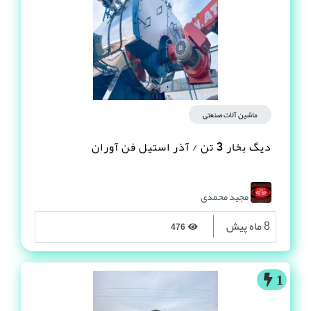
ماشین آلات صنعتی
دیگ بخار 3 تن / آذر استیل فن آوران
مجید محمدی
8 ماه پیش
476
1