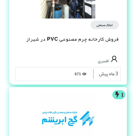
املاک صنعتی
فروش کارخانه چرم مصنوعى PVC در شیراز
افسری
3 ماه پیش
671
1