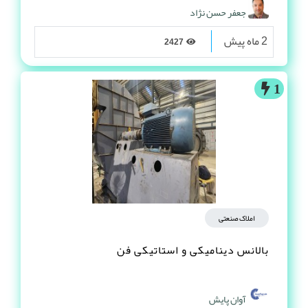
جعفر حسن نژاد
2 ماه پیش
2427
1
املاک صنعتی
بالانس دینامیکی و استاتیکی فن
آوان پایش