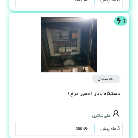
3503
3
املاک صنعتی
دستگاه بادر (خمیر مرغ)
علی شاکری
3 ماه پیش
350