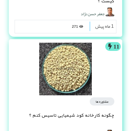
کیست ؟
جعفر حسن نژاد
1 ماه پیش
271
11
مشاوره ها
چگونه کارخانه کود شیمیایی تاسیس کنم ؟