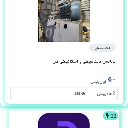
املاک صنعتی
بالانس دینامیکی و استاتیکی فن
آوان پایش
2 ماه پیش
189
22