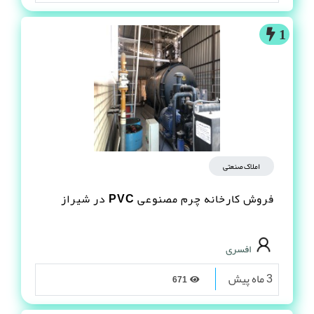
1
املاک صنعتی
فروش کارخانه چرم مصنوعى PVC در شیراز
افسری
3 ماه پیش
671