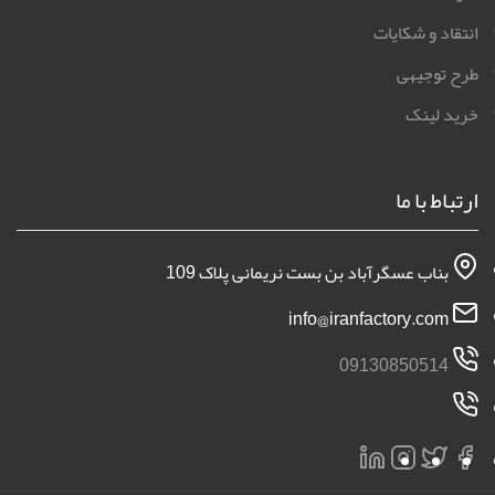
انتقاد و شکایات
طرح توجیهی
خرید لینک
ارتباط با ما
بناب عسگرآباد بن بست نریمانی پلاک 109
info@iranfactory.com
09130850514