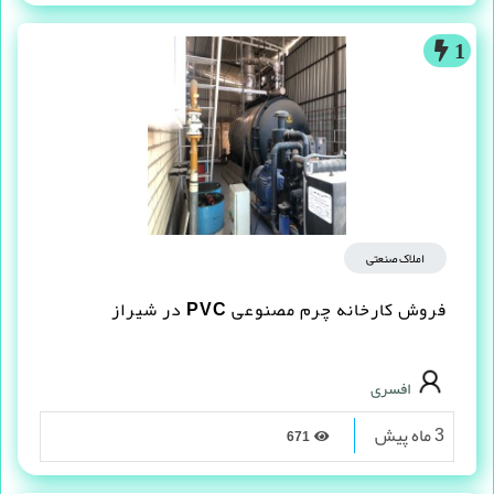
1
املاک صنعتی
فروش کارخانه چرم مصنوعى PVC در شیراز
افسری
3 ماه پیش
671