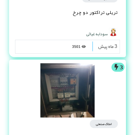
تریلی تراکتور دو چرخ
سودابه غیاثی
3 ماه پیش
3501
3
املاک صنعتی