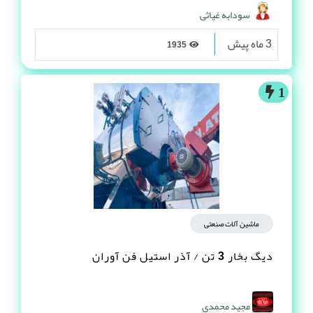
سودابه غیاثی
3 ماه پیش
1935
1
ماشین آلات صنعتی
دیگ بخار 3 تن / آذر استیل فن آوران
مجید محمدی