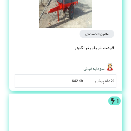
ماشین آلات صنعتی
قیمت تریلی تراکتور
سودابه غیاثی
3 ماه پیش
642
1