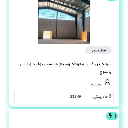
املاک صنعتی
سوله بزرگ با محوطه وسیع مناسب تولید و انبار –
یاسوج
روح‌الله
3 ماه پیش
231
1