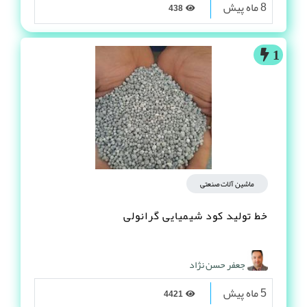
8 ماه پیش
438
1
ماشین آلات صنعتی
خط تولید کود شیمیایی گرانولی
جعفر حسن نژاد
5 ماه پیش
4421