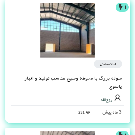
1
املاک صنعتی
سوله بزرگ با محوطه وسیع مناسب تولید و انبار –
یاسوج
روح‌الله
3 ماه پیش
231