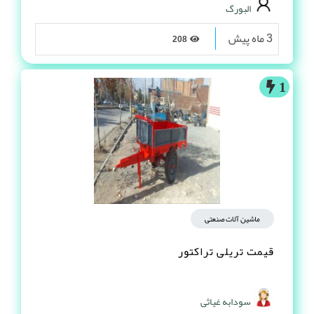
البورگ
3 ماه پیش
208
1
ماشین آلات صنعتی
قیمت تریلی تراکتور
سودابه غیاثی