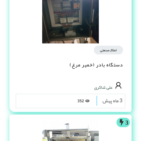
املاک صنعتی
دستگاه بادر (خمیر مرغ)
علی شاکری
3 ماه پیش
352
3