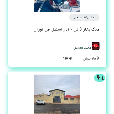
ماشین آلات صنعتی
دیگ بخار 3 تن / آذر استیل فن آوران
مجید محمدی
9 ماه پیش
480
1