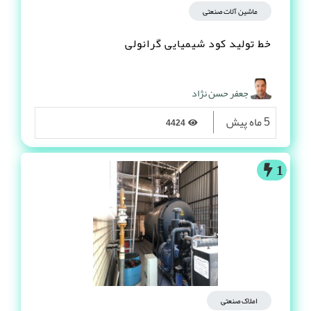
ماشین آلات صنعتی
خط تولید کود شیمیایی گرانولی
جعفر حسن نژاد
5 ماه پیش
4424
1
املاک صنعتی