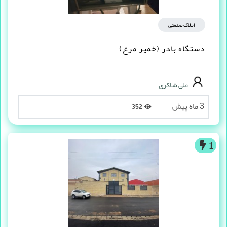
املاک صنعتی
دستگاه بادر (خمیر مرغ)
علی شاکری
3 ماه پیش
352
1