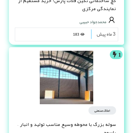
گچ ساختمانی نگین فلات پارس؛ خرید مستقیم از
نمایندگی مرکزی
محمدجواد حبیبی
3 ماه پیش
183
1
املاک صنعتی
سوله بزرگ با محوطه وسیع مناسب تولید و انبار –
یاسوج