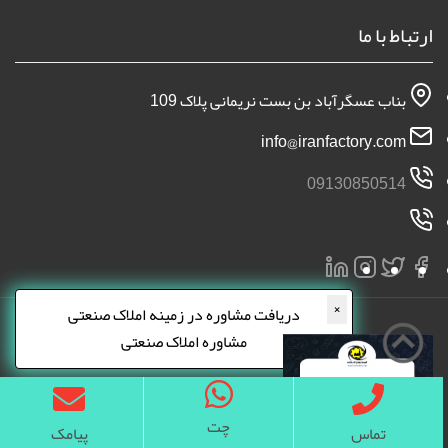
ارتباط با ما
بناب عسگرآباد بن بست نریمانی پلاک 109
info@iranfactory.com
09130850514
×
دریافت مشاوره در زمینه املاک صنعتی
مشاوره املاک صنعتی
چت
تماس
پیامک