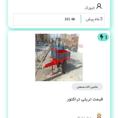
البورگ
3 ماه پیش
201
1
ماشین آلات صنعتی
قیمت تریلی تراکتور
سودابه غیاثی