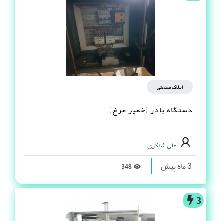
املاک صنعتی
دستگاه بادر (خمیر مرغ)
علی شاکری
3 ماه پیش
348
3