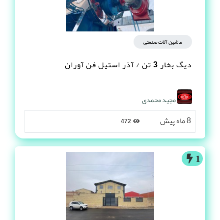
ماشین آلات صنعتی
دیگ بخار 3 تن / آذر استیل فن آوران
مجید محمدی
8 ماه پیش
472
1