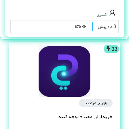
افسری
3 ماه پیش
670
22
بازاریابی شرکت ها
خریداران محترم توجه کنند