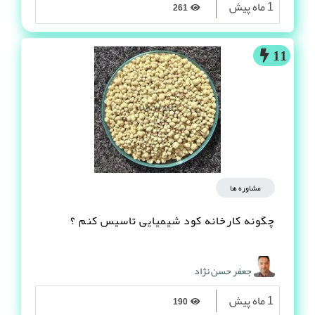
1 ماه پیش
261
11
مشاوره ها
چگونه کارخانه کود شیمیایی تاسیس کنم ؟
جعفر حسن نژاد
1 ماه پیش
190