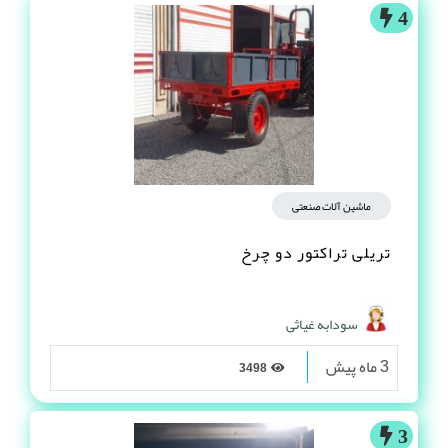
4
ماشین آلات صنعتی
تریلی تراکتور دو چرخ
سودابه غیاثی
3 ماه پیش
3498
3