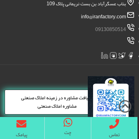
ارتباط با ما
بناب عسگرآباد بن بست نریمانی پلاک 109
info@iranfactory.com
09130850514
×
دریافت مشاوره در زمینه املاک صنعتی
مشاوره املاک صنعتی
چت
تماس
پیامک