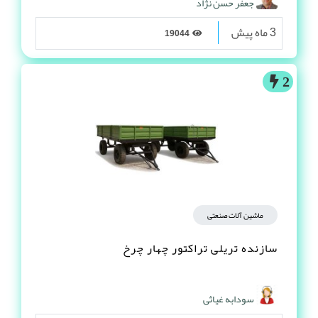
جعفر حسن نژاد
3 ماه پیش
19044
2
ماشین آلات صنعتی
سازنده تریلی تراکتور چهار چرخ
سودابه غیاثی