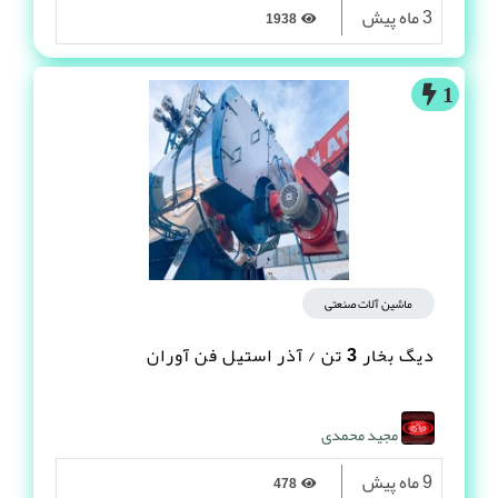
3 ماه پیش
1938
1
ماشین آلات صنعتی
دیگ بخار 3 تن / آذر استیل فن آوران
مجید محمدی
9 ماه پیش
478