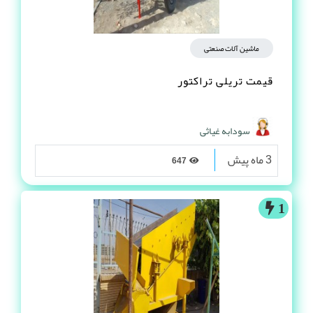
ماشین آلات صنعتی
قیمت تریلی تراکتور
سودابه غیاثی
3 ماه پیش
647
1