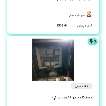
سودابه غیاثی
3 ماه پیش
3505
3
املاک صنعتی
دستگاه بادر (خمیر مرغ)