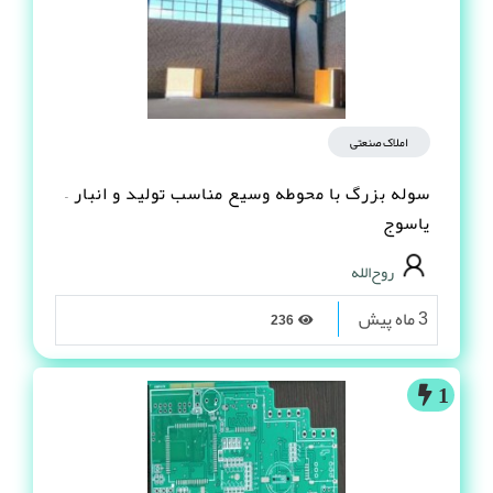
املاک صنعتی
سوله بزرگ با محوطه وسیع مناسب تولید و انبار –
یاسوج
روح‌الله
3 ماه پیش
236
1