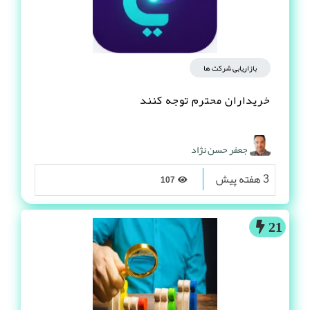
بازاریابی شرکت ها
خریداران محترم توجه کنند
جعفر حسن نژاد
3 هفته پیش
107
21