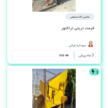
ماشین آلات صنعتی
قیمت تریلی تراکتور
سودابه غیاثی
3 ماه پیش
648
1