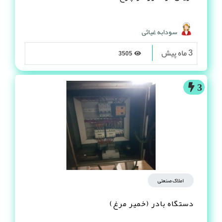
سودابه غیاثی
3 ماه پیش
3505
3
املاک صنعتی
دستگاه بادر (خمیر مرغ)