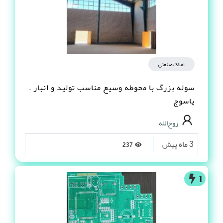
املاک صنعتی
سوله بزرگ با محوطه وسیع مناسب تولید و انبار –
یاسوج
روح‌الله
3 ماه پیش
237
1