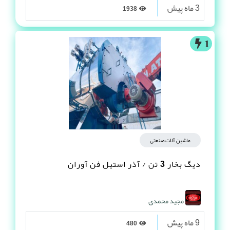
3 ماه پیش
1938
1
ماشین آلات صنعتی
دیگ بخار 3 تن / آذر استیل فن آوران
مجید محمدی
9 ماه پیش
480