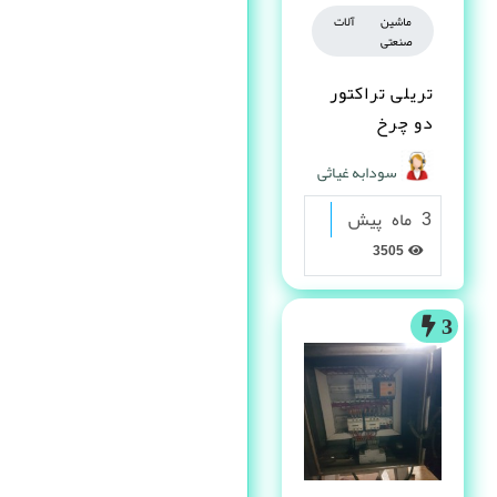
ماشین آلات
صنعتی
تریلی تراکتور
دو چرخ
سودابه غیاثی
3 ماه پیش
3505
3