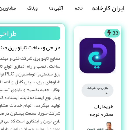
ایران کارخانه
خانه
آگهی ها
وبلاگ
مشاورین
طراحی
22
طراحی و ساخت تابلو برق صن
صنایع تابلو برق شرکت فنی و مهن
ساخت , نصب و راه اندازی انواع تا
برق ص
تابلوهای برق، سینی کابل و اتصال
بازاریابی شرکت
توکار، جعبه تقسیم و تابلوی آسان
ها
چهار نوع ایستاده ثابت، ایستاده کش
تولید میگردد. انجام خدمات مشا
خریداران
شرکت سورنا صنعت بیستون در صنای
محترم توجه
طرح نوین و ابتکاری است که می تو
کنند
نمود : ۱ – تولید و ساخت انواع
جعفر حسن