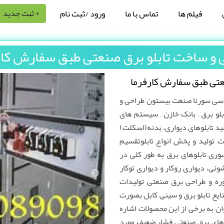
فیلم ها
تماس با ما
ورود /ثبت نام
+ ثبت جدید
 و ساخت تابلو برق صنعتی طبق سفارش کار
عتی طبق سفارش کارفرما
دسی سورنا صنعت بیستون طراحی و
بلو برق , بانک خازن , سیستم های
نعتی و اتوماسیون و PLC تولید تابلوهای دیواری، بدنه(اسکلت)
ات تولید و پخش انواع تابلوتقسیم
سوری تابلوهای برق به طور کلی در
وئی، دیواری روکار و دیواری توکار
وره و طراحی برق صنعتی تولیدات
ع تابلو برق و سینی کابل بصورت
ان به برخی از این محصولات اشاره
 تابلو های برق صنعتی فشار ضعیف مورد