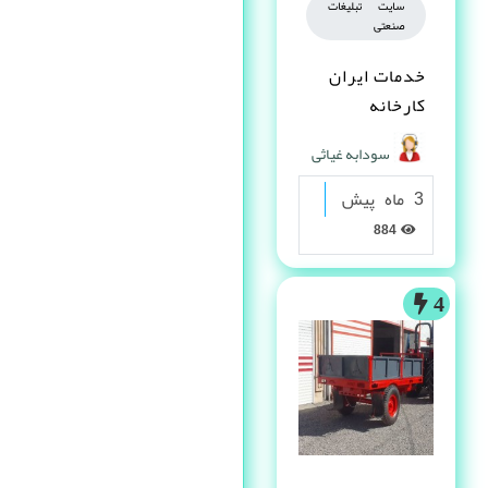
سایت تبلیغات
صنعتی
خدمات ایران
کارخانه
سودابه غیاثی
3 ماه پیش
884
4