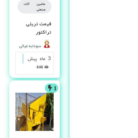
ماشین آلات
صنعتی
قیمت تریلی
تراکتور
سودابه غیاثی
3 ماه پیش
646
1