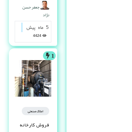
گرانولی
جعفر حسن
نژاد
5 ماه پیش
4424
1
املاک صنعتی
فروش کارخانه