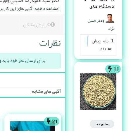
دکتر سيد حميدرضا حسيني جاورس
دستگاه های
(مشاهده همه آگهی های این کاربر
دست دوم
جعفر حسن
صنعتی کیست ؟
گزارش مشکل
نژاد
نظرات
1 ماه پیش
277
برای ارسال نظر خود باید
و
11
آگهی های مشابه
21
مشاوره ها