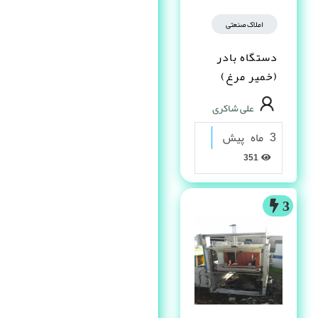
املاک صنعتی
دستگاه بادر
(خمیر مرغ)
علی شاکری
3 ماه پیش
351
3