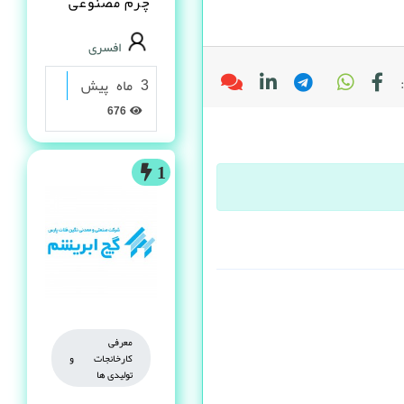
چرم مصنوعى
PVC در شیراز
افسری
3 ماه پیش
676
1
معرفی
کارخانجات و
تولیدی ها