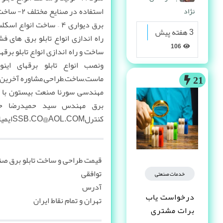
نژاد
3 هفته پیش
106
ونصب انواع تابلو برقهای ای
ماست,ساخت,طراحی,مشاوره آخرین ق
21
برق مهندس سید حمیدرضا ح
کنترلSSB.CO@AOL.COMایمیل :
قیمت طراحی و ساخت تابلو برق صن
توافقی
خدمات صنعتی
آدرس
درخواست یاب
تهران و تمام نقاط ایران
برات مشتری