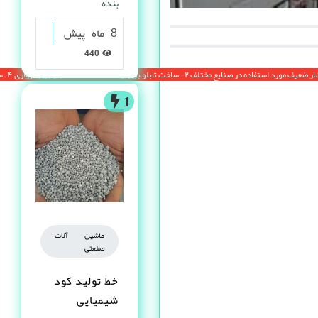
بنده
8 ماه پیش
440
1
۲- ساخت تابلو برق ایستاده ۳ – ساخت تابلو برق دیواری ۴ – ساخت انواع اس
ماشین آلات
صنعتی
خط تولید کود
شیمیایی