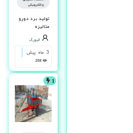
و الکترونیکی
تولید برد دورو
متالیزه
البورگ
3 ماه پیش
208
1