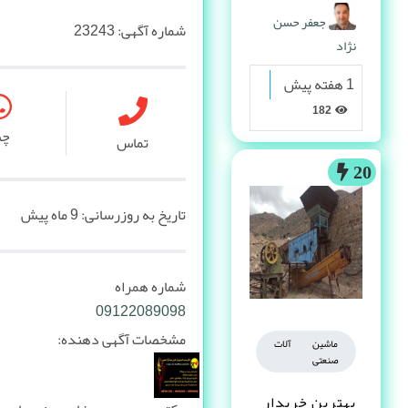
پیدا می کنه
جعفر حسن
شماره آگهی:
23243
نژاد
1 هفته پیش
182
چ
تماس
20
تاریخ به روزرسانی:
9 ماه پیش
شماره همراه
09122089098
مشخصات آگهی دهنده:
ماشین آلات
صنعتی
بهترین خریدار