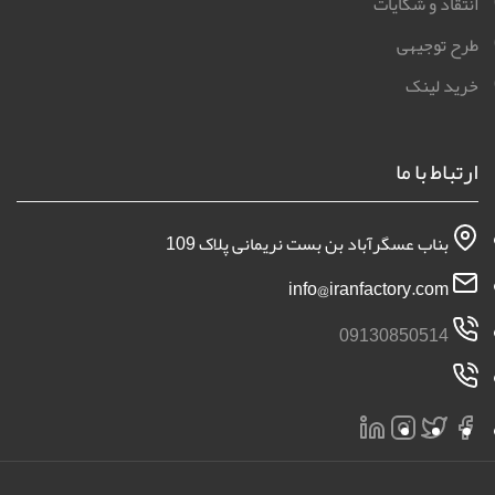
انتقاد و شکایات
طرح توجیهی
خرید لینک
ارتباط با ما
بناب عسگرآباد بن بست نریمانی پلاک 109
info@iranfactory.com
09130850514