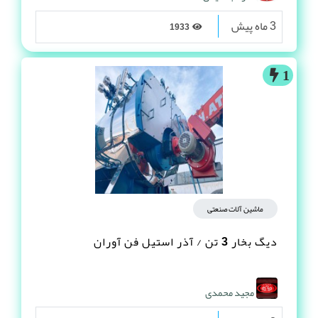
3 ماه پیش
1933
1
ماشین آلات صنعتی
دیگ بخار 3 تن / آذر استیل فن آوران
مجید محمدی