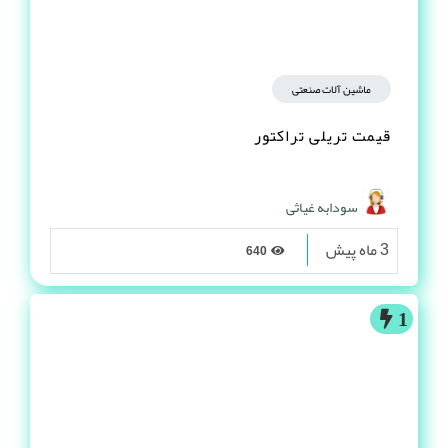
ماشین آلات صنعتی
قیمت تریلی تراکتور
سودابه غیاثی
3 ماه پیش
640
1