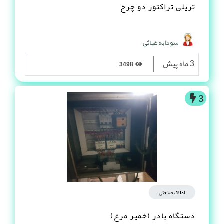
تریلی تراکتور دو چرخ
سودابه غیاثی
3 ماه پیش
3498
3
املاک صنعتی
دستگاه بادر (خمیر مرغ)