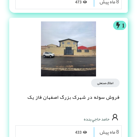
8 ماه پیش
473
1
املاک صنعتی
فروش سوله در شهرک بزرگ اصفهان فاز یک
حامد حاجي بنده
8 ماه پیش
433