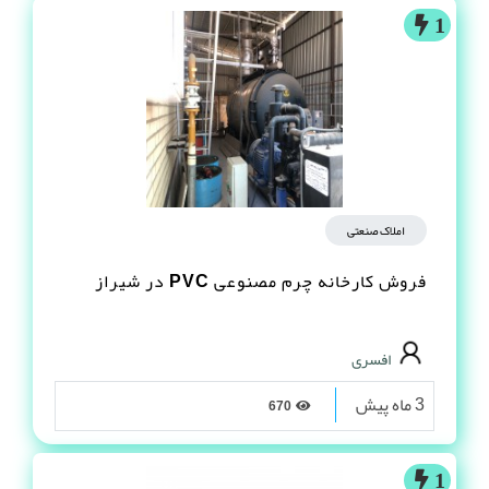
1
املاک صنعتی
فروش کارخانه چرم مصنوعى PVC در شیراز
افسری
3 ماه پیش
670
1