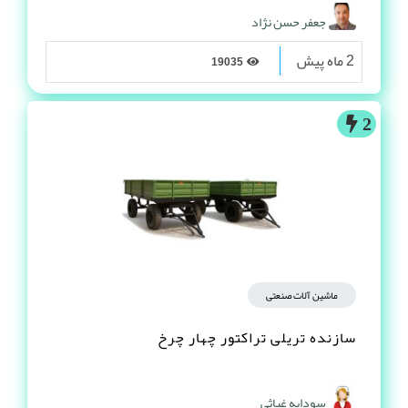
جعفر حسن نژاد
2 ماه پیش
19035
2
ماشین آلات صنعتی
سازنده تریلی تراکتور چهار چرخ
سودابه غیاثی