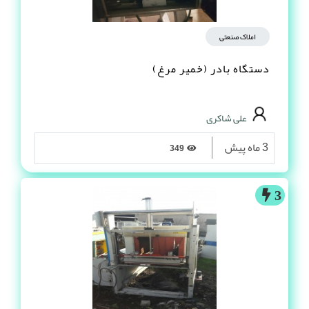
املاک صنعتی
دستگاه بادر (خمیر مرغ)
علی شاکری
3 ماه پیش
349
3