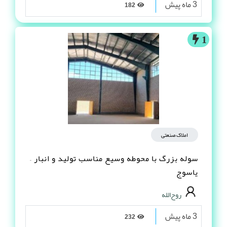
3 ماه پیش
182
1
املاک صنعتی
سوله بزرگ با محوطه وسیع مناسب تولید و انبار –
یاسوج
روح‌الله
3 ماه پیش
232