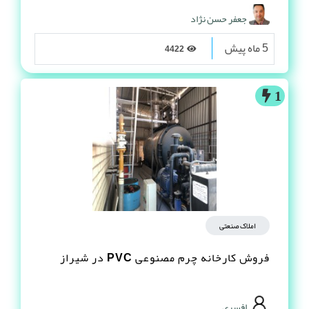
جعفر حسن نژاد
5 ماه پیش
4422
1
املاک صنعتی
فروش کارخانه چرم مصنوعى PVC در شیراز
افسری