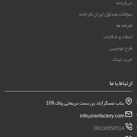
درباره ما
سوالات متداول ایران کارخانه
تعرفه ها
انتقاد و شکایات
طرح توجیهی
خرید لینک
ارتباط با ما
بناب عسگرآباد بن بست نریمانی پلاک 109
info@iranfactory.com
09130850514