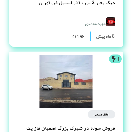
دیگ بخار 3 تن / آذر استیل فن آوران
مجید محمدی
8 ماه پیش
474
1
املاک صنعتی
فروش سوله در شهرک بزرگ اصفهان فاز یک