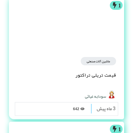
1
ماشین آلات صنعتی
قیمت تریلی تراکتور
سودابه غیاثی
3 ماه پیش
642
1