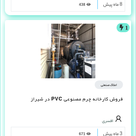
8 ماه پیش
438
1
املاک صنعتی
فروش کارخانه چرم مصنوعى PVC در شیراز
افسری
3 ماه پیش
671