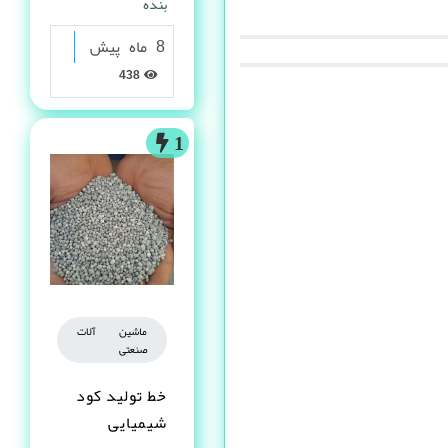
بنده
8 ماه پیش
438
1
ماشین آلات
صنعتی
خط تولید کود
شیمیایی