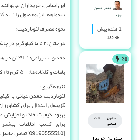
پیدا می کنه
جعفر حسن
سه‌ماهه، این محصول را تهیه کن
نژاد
نحوه مصرف لئوناردیت:
1 هفته پیش
180
درختان: ۲ تا ۵ کیلوگرم در چالکود
محصولات زراعی: ۱ تا ۳ تن در هکتار
20
باغات و گلخانه‌ها: ۵۰۰ گرم تا ۱ کیلوگرم در مترمربع
نتیجه‌گیری:
لئوناردیت معدن غیاثی با کیفی
گزینه‌ای ایده‌آل برای کشاورزا
بهبود کیفیت خاک و افزایش 
ماشین آلات
برای کسب اطلاعات بیشتر
صنعتی
[09190555510] تماس حاصل فرمایید.
بهترین خریدار