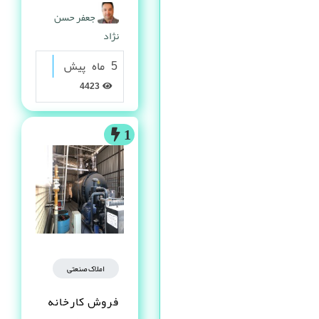
گرانولی
جعفر حسن
نژاد
5 ماه پیش
4423
1
املاک صنعتی
فروش کارخانه