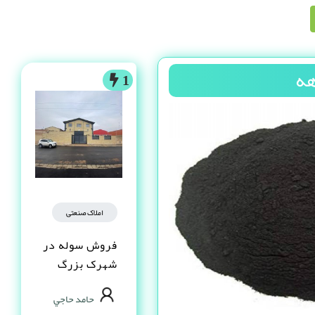
هه
1
املاک صنعتی
فروش سوله در
شهرک بزرگ
اصفهان فاز یک
حامد حاجي