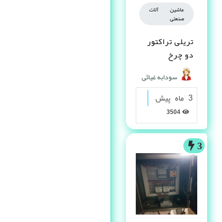
ماشین آلات
صنعتی
تریلی تراکتور
دو چرخ
سودابه غیاثی
3 ماه پیش
3504
3