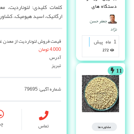
دستگاه های
کلمات کلیدی: لئوناردیت، م
دست دوم
ارگانیک، اسید هیومیک، کشاورز
جعفر حسن
صنعتی کیست ؟
نژاد
قیمت فروش لئوناردیت از معدن غی
1 ماه پیش
4,000 تومان
272
آدرس
تبریز
11
شماره آگهی:
79695
چ
تماس
مشاوره ها