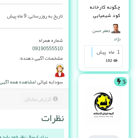
چگونه کارخانه
کود شیمیایی
تاریخ به روزرسانی:
9 ماه پیش
تاسیس کنم ؟
جعفر حسن
نژاد
شماره همراه
09190555510
1 ماه پیش
مشخصات آگهی دهنده:
192
سودابه غیاثی
(مشاهده همه آگهی ه
5
گزارش مشکل
نظرات
برای ارسال نظر خود باید
و