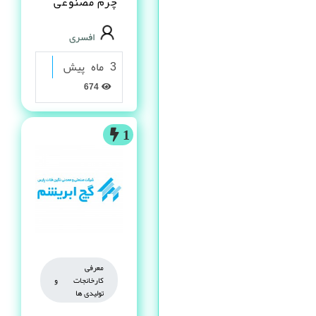
چرم مصنوعى
PVC در شیراز
افسری
3 ماه پیش
674
1
معرفی
کارخانجات و
تولیدی ها