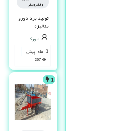
و الکترونیکی
تولید برد دورو
متالیزه
البورگ
3 ماه پیش
207
1