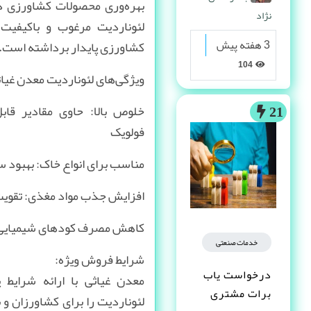
بهره‌وری محصولات کشاورزی دا
نژاد
لئوناردیت مرغوب و باکیفیت
3 هفته پیش
کشاورزی پایدار برداشته است.
104
ویژگی‌های لئوناردیت معدن غیاث
خلوص بالا: حاوی مقادیر قا
21
فولویک
مناسب برای انواع خاک: بهبود 
افزایش جذب مواد مغذی: تقویت
کاهش مصرف کودهای شیمیایی: 
خدمات صنعتی
شرایط فروش ویژه:
درخواست یاب
معدن غیاثی با ارائه شرایط
برات مشتری
لئوناردیت را برای کشاورزان و