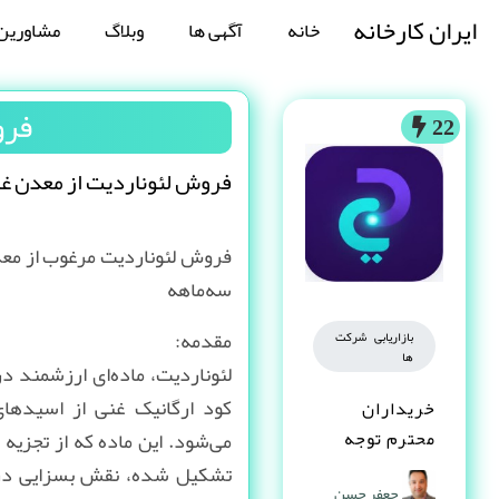
ایران کارخانه
خانه
آگهی ها
وبلاگ
مشاورین
فرو
22
فروش لئوناردیت از معدن غیا
فروش لئوناردیت مرغوب از معد
سه‌ماهه
مقدمه:
بازاریابی شرکت
ها
لئوناردیت، ماده‌ای ارزشمند د
کود ارگانیک غنی از اسیدها
خریداران
محترم توجه
می‌شود. این ماده که از تجزیه
کنند
تشکیل شده، نقش بسزایی در 
جعفر حسن