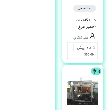
املاک صنعتی
دستگاه بادر
(خمیر مرغ)
علی شاکری
3 ماه پیش
350
3