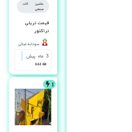
ماشین آلات
صنعتی
قیمت تریلی
تراکتور
سودابه غیاثی
3 ماه پیش
644
1