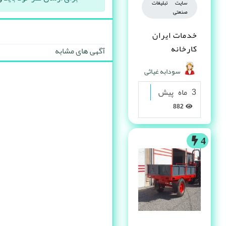
سایت تبلیغات
صنعتی
خدمات ایران
کارخانه
آگهی های مشابه
سودابه غیاثی
3 ماه پیش
882
4