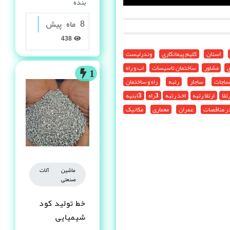
بنده
8 ماه پیش
438
استان
کلیم پیمانکاری
وندرلیست
ی
مشاور
ساختمان تاسیسات
اب و راه
1
ساجات
ساجار
رتبه
راه و ساختمان
رتقا
ارتقا رتبه
اخذ رتبه
3راه
3ابنیه
ر مناقصات
عمران
معماری
مکانیک
ماشین آلات
صنعتی
خط تولید کود
شیمیایی