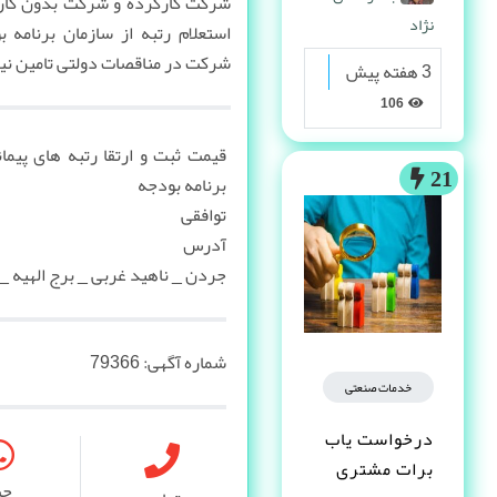
شرکت کارکرده و شرکت بدون کارک
نژاد
استعلام رتبه از سازمان برنامه 
شرکت در مناقصات دولتی تامین ن
3 هفته پیش
106
قیمت ثبت و ارتقا رتبه های پیما
21
برنامه بودجه
توافقی
آدرس
جردن _ ناهید غربی _ برج الهیه 
شماره آگهی:
79366
خدمات صنعتی
درخواست یاب
برات مشتری
چ