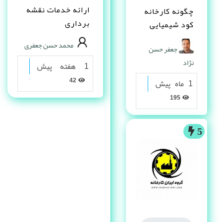
ارائه خدمات نقشه
چگونه کارخانه
برداری
کود شیمیایی
تاسیس کنم ؟
محمد حسن جعفری
جعفر حسن
نژاد
1 هفته پیش
42
1 ماه پیش
195
5