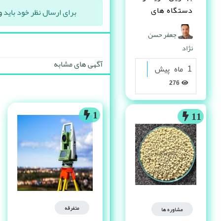
دستگاه های
برای ارسال نظر خود باید
و
دست دوم
جعفر حسن
صنعتی کیست ؟
نژاد
آگهی های مشابه
1 ماه پیش
276
1
11
متفرقه
مشاوره ها