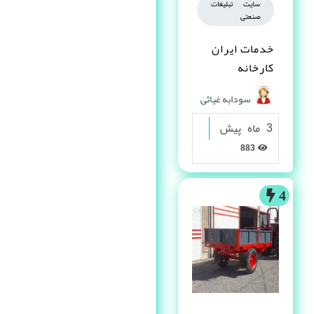
سایت تبلیغات
صنعتی
خدمات ایران
کارخانه
سودابه غیاثی
3 ماه پیش
883
4