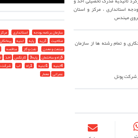
رد تائیدیه مدرک تحصیلی اخذ و
بودجه استانداری ، مرکز و استان
یروی مهندس
سازمان برنامه بودجه
استانداری
مرکز
صلاحیت
گرید
پایه
ابنیه
پیمانکار
نکاری و تمام رشته ها از سازمان
صنعت و معدن
نفت و گاز
مناقصه
5راه و ساختمان
پایه3
کارتکس
اخذ
ا
4ابنیه
1ابنیه
1راه
اب
شرکت د
عمرانی
معمار
_ شرکت پونل
ت