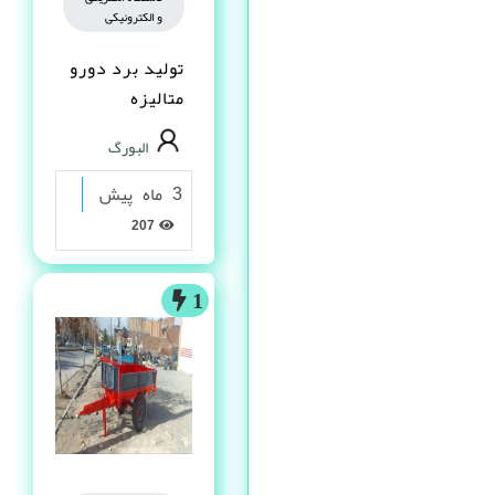
و الکترونیکی
تولید برد دورو
متالیزه
البورگ
3 ماه پیش
207
1