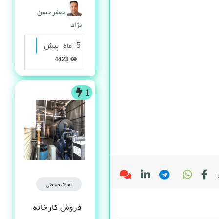
گرانولی
جعفر حسن
نژاد
5 ماه پیش
4423
1
املاک صنعتی
فروش کارخانه