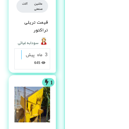
ماشین آلات
صنعتی
قیمت تریلی
تراکتور
سودابه غیاثی
3 ماه پیش
645
1