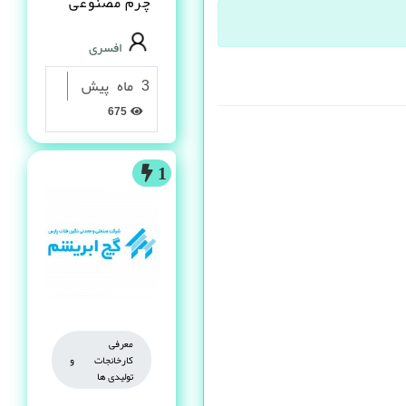
چرم مصنوعى
PVC در شیراز
افسری
3 ماه پیش
675
1
معرفی
کارخانجات و
تولیدی ها