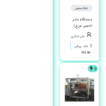
املاک صنعتی
دستگاه بادر
(خمیر مرغ)
علی شاکری
3 ماه پیش
350
3