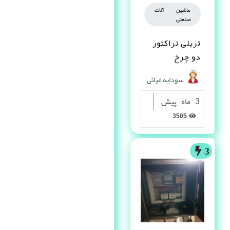
ماشین آلات
صنعتی
تریلی تراکتور
دو چرخ
سودابه غیاثی
3 ماه پیش
3505
3