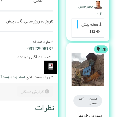
پیدا می کنه
تماس
جعفر حسن
نژاد
تاریخ به روزرسانی:
8 ماه پیش
1 هفته پیش
182
شماره همراه
09122596137
20
مشخصات آگهی دهنده:
شهرام سعدابادی
(مشاهده همه آگه
گزارش مشکل
ماشین آلات
نظرات
صنعتی
بهترین خریدار