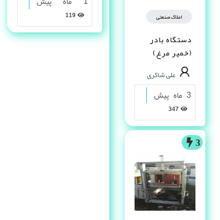
1 ماه پیش
119
املاک صنعتی
دستگاه بادر
(خمیر مرغ)
علی شاکری
3 ماه پیش
347
3