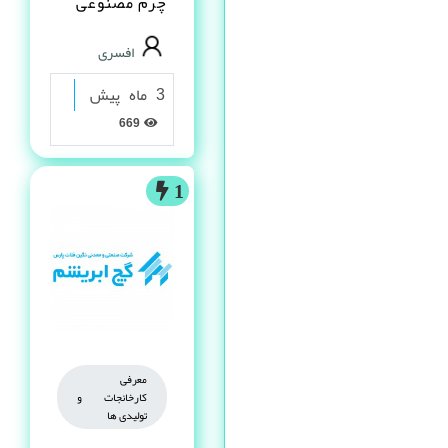
چرم مصنوعى
PVC در شیراز
افسری
3 ماه پیش
669
1
معرفی
کارخانجات و
تولیدی ها