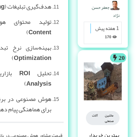
پیدا می کنه
هدف‌گیری تبلیغات (Ad Targeting)
جعفر حسن
نژاد
1 هفته پیش
Content)
170
Optimization)
20
Analysis)
برای هماهنگی پیام دهید 8133353
ماشین آلات
صنعتی
بهترین خریدار
قیمت مشاور هوش مصنوعی در بازا