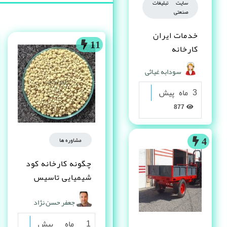
سایت تبلیغات
صنعتی
خدمات ایران
11
کارخانه
سودابه غیاثی
3 ماه پیش
877
مشاوره ها
4
چگونه کارخانه کود
شیمیایی تاسیس
کنم ؟
جعفر حسن نژاد
1 ماه پیش