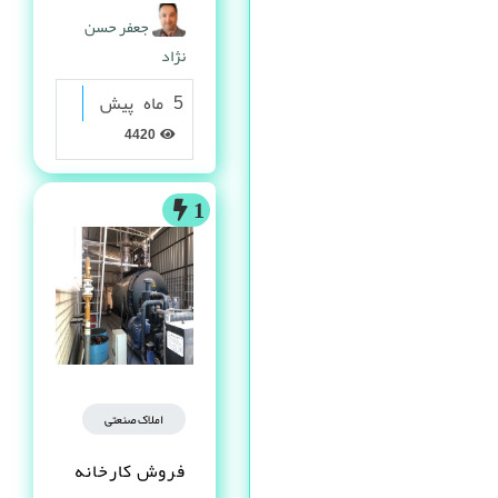
گرانولی
جعفر حسن
نژاد
5 ماه پیش
4420
1
املاک صنعتی
فروش کارخانه