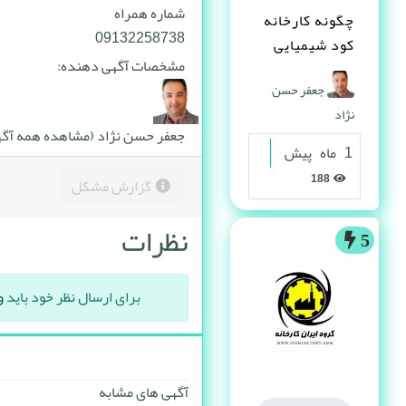
شماره همراه
چگونه کارخانه
09132258738
کود شیمیایی
مشخصات آگهی دهنده:
تاسیس کنم ؟
جعفر حسن
نژاد
جعفر حسن نژاد
(مشاهده همه آگهی
1 ماه پیش
188
گزارش مشکل
نظرات
5
برای ارسال نظر خود باید
و
آگهی های مشابه