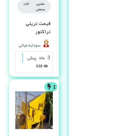
ماشین آلات
صنعتی
قیمت تریلی
تراکتور
سودابه غیاثی
3 ماه پیش
638
1