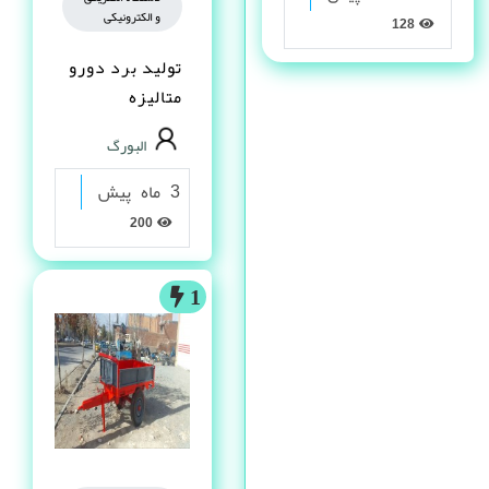
و الکترونیکی
128
تولید برد دورو
متالیزه
البورگ
3 ماه پیش
200
1