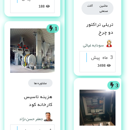
ماشین آلات
188
صنعتی
تریلی تراکتور
1
دو چرخ
سودابه غیاثی
3 ماه پیش
3498
مشاوره ها
3
هزینه تاسیس
کارخانه کود
شیمیایی چقدر
جعفر حسن نژاد
است؟