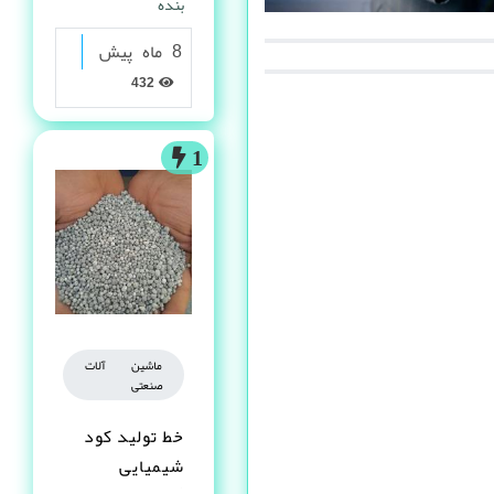
بنده
8 ماه پیش
432
1
ماشین آلات
صنعتی
خط تولید کود
شیمیایی