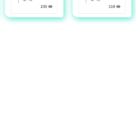
235
119