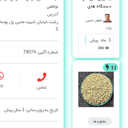
دستگاه های
توافقی
دست دوم
آدرس
جعفر حسن
صنعتی کیست ؟
رشت خیابان شهید محبی پل بوسار
نژاد
5
1 ماه پیش
260
شماره آگهی:
79074
11
چ
تماس
تاریخ به روزرسانی:
1 سال پیش
مشاوره ها