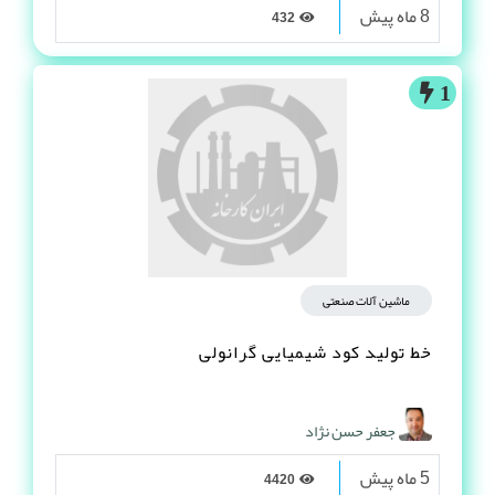
8 ماه پیش
432
1
ماشین آلات صنعتی
خط تولید کود شیمیایی گرانولی
جعفر حسن نژاد
5 ماه پیش
4420