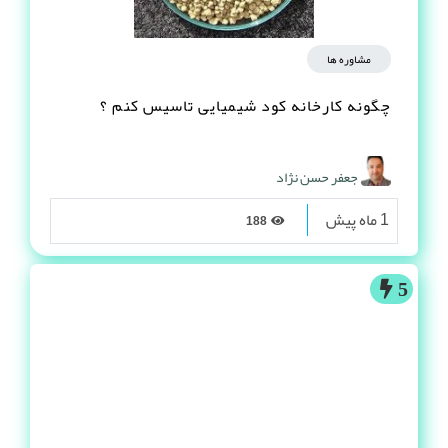
مشاوره ها
چگونه کارخانه کود شیمیایی تاسیس کنم ؟
جعفر حسن نژاد
1 ماه پیش
188
5