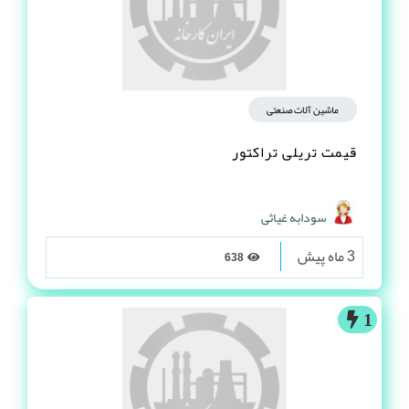
ماشین آلات صنعتی
قیمت تریلی تراکتور
سودابه غیاثی
3 ماه پیش
638
1