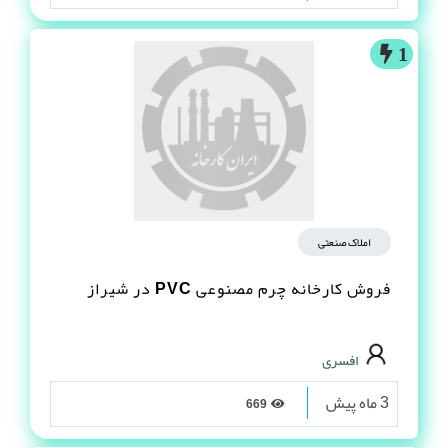
1
املاک صنعتی
فروش کارخانه چرم مصنوعى PVC در شیراز
افسری
3 ماه پیش
669