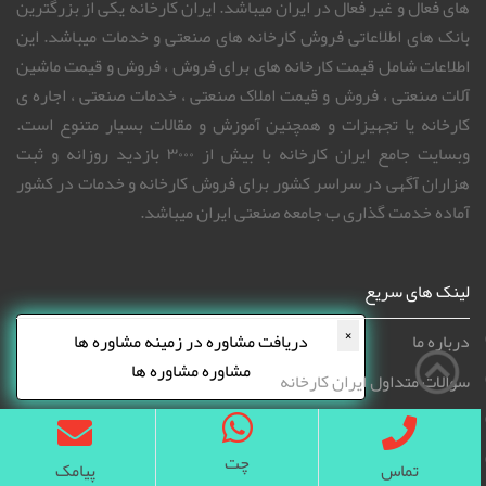
انتقاد و شکایات
طرح توجیهی
خرید لینک
ارتباط با ما
بناب عسگرآباد بن بست نریمانی پلاک 109
info@iranfactory.com
×
دریافت مشاوره در زمینه مشاوره ها
09130850514
مشاوره مشاوره ها
چت
تماس
پیامک