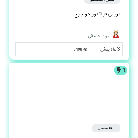
تریلی تراکتور دو چرخ
سودابه غیاثی
3 ماه پیش
3498
3
املاک صنعتی