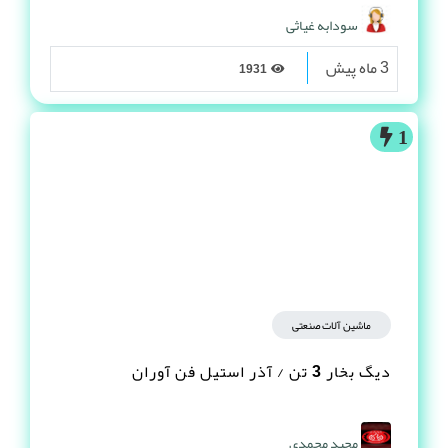
سودابه غیاثی
3 ماه پیش
1931
1
ماشین آلات صنعتی
دیگ بخار 3 تن / آذر استیل فن آوران
مجید محمدی