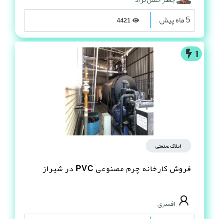
5 ماه پیش
4421
1
املاک صنعتی
فروش کارخانه چرم مصنوعى PVC در شیراز
افسری