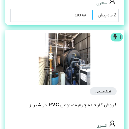
سالاری
2 ماه پیش
193
1
املاک صنعتی
فروش کارخانه چرم مصنوعى PVC در شیراز
افسری