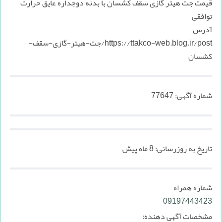
قیمت جت هیتر گازی سقف کشسان با بدنه دوجداره عایق حرارت
توافقی
آدرس
https://ttakco-web.blog.ir/post/جت-هیتر-گازی-سقف-
کشسان
شماره آگهی:
77647
تاریخ به روزرسانی:
8 ماه پیش
شماره همراه
09197443423
مشخصات آگهی دهنده: