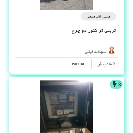
ماشین آلات صنعتی
تریلی تراکتور دو چرخ
سودابه غیاثی
3 ماه پیش
3501
3