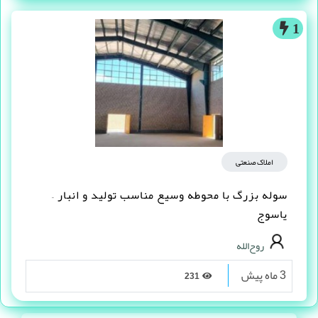
1
املاک صنعتی
سوله بزرگ با محوطه وسیع مناسب تولید و انبار –
یاسوج
روح‌الله
3 ماه پیش
231