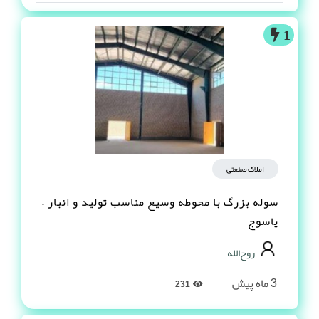
1
املاک صنعتی
سوله بزرگ با محوطه وسیع مناسب تولید و انبار –
یاسوج
روح‌الله
3 ماه پیش
231