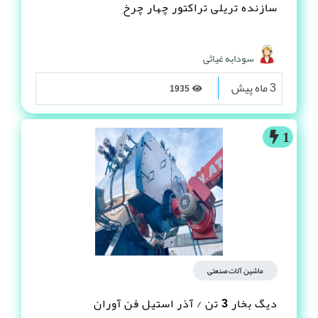
سازنده تریلی تراکتور چهار چرخ
سودابه غیاثی
3 ماه پیش
1935
1
ماشین آلات صنعتی
دیگ بخار 3 تن / آذر استیل فن آوران