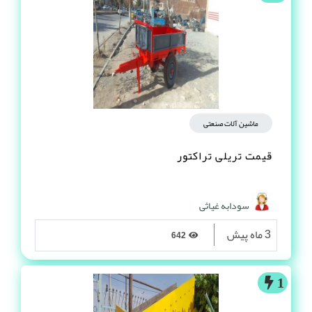
ماشین آلات صنعتی
قیمت تریلی تراکتور
سودابه غیاثی
3 ماه پیش
642
1