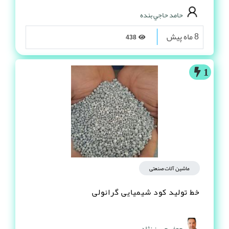
حامد حاجي بنده
8 ماه پیش
438
1
ماشین آلات صنعتی
خط تولید کود شیمیایی گرانولی
جعفر حسن نژاد