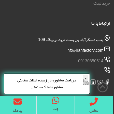
خرید لینک
ارتباط با ما
بناب عسگرآباد بن بست نریمانی پلاک 109
info@iranfactory.com
09130850514
×
دریافت مشاوره در زمینه املاک صنعتی
مشاوره املاک صنعتی
چت
تماس
پیامک