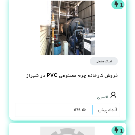
1
املاک صنعتی
فروش کارخانه چرم مصنوعى PVC در شیراز
افسری
3 ماه پیش
675
1