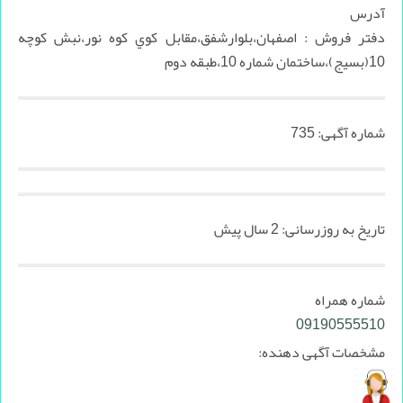
آدرس
دفتر فروش : اصفهان،بلوارشفق،مقابل کوي کوه نور،نبش کوچه
10(بسيج)،ساختمان شماره 10،طبقه دوم
شماره آگهی:
735
تاریخ به روزرسانی:
2 سال پیش
شماره همراه
09190555510
مشخصات آگهی دهنده: