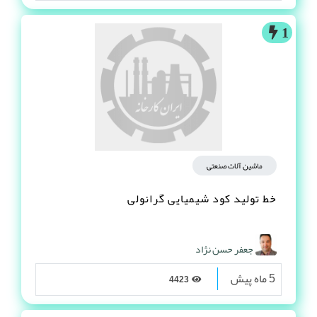
1
ماشین آلات صنعتی
خط تولید کود شیمیایی گرانولی
جعفر حسن نژاد
5 ماه پیش
4423