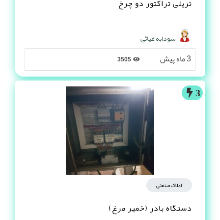
تریلی تراکتور دو چرخ
سودابه غیاثی
3 ماه پیش
3505
3
املاک صنعتی
دستگاه بادر (خمیر مرغ)