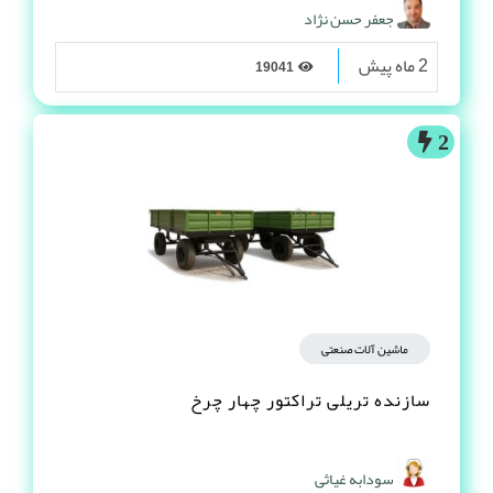
جعفر حسن نژاد
2 ماه پیش
19041
2
ماشین آلات صنعتی
سازنده تریلی تراکتور چهار چرخ
سودابه غیاثی