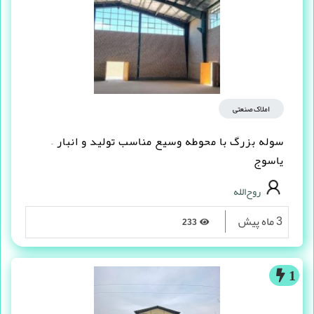
املاک صنعتی
سوله بزرگ با محوطه وسیع مناسب تولید و انبار –
یاسوج
روح‌الله
3 ماه پیش
233
1