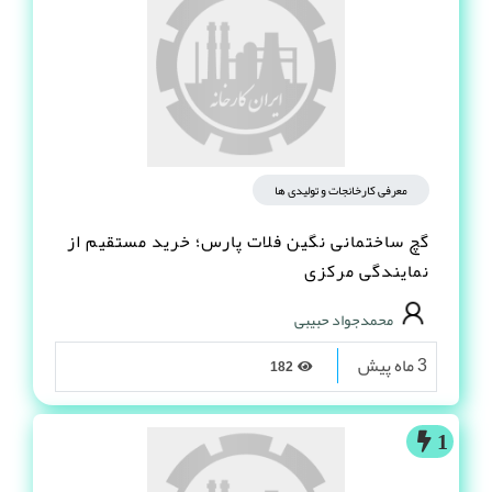
معرفی کارخانجات و تولیدی ها
گچ ساختمانی نگین فلات پارس؛ خرید مستقیم از
نمایندگی مرکزی
محمدجواد حبیبی
3 ماه پیش
182
1