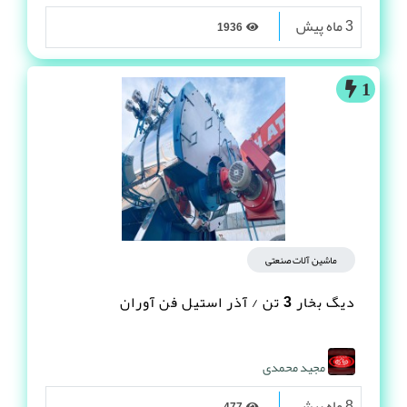
3 ماه پیش
1936
1
ماشین آلات صنعتی
دیگ بخار 3 تن / آذر استیل فن آوران
مجید محمدی
8 ماه پیش
477