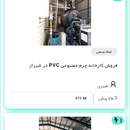
املاک صنعتی
فروش کارخانه چرم مصنوعى PVC در شیراز
افسری
3 ماه پیش
675
1