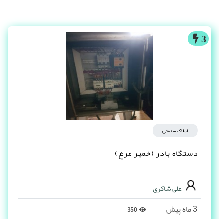
3
املاک صنعتی
دستگاه بادر (خمیر مرغ)
علی شاکری
3 ماه پیش
350