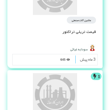
ماشین آلات صنعتی
قیمت تریلی تراکتور
سودابه غیاثی
3 ماه پیش
645
1