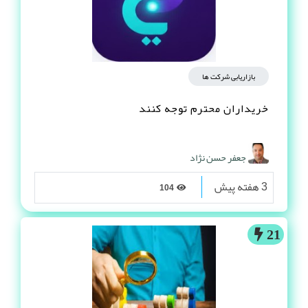
بازاریابی شرکت ها
خریداران محترم توجه کنند
جعفر حسن نژاد
3 هفته پیش
104
21