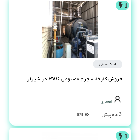
1
املاک صنعتی
فروش کارخانه چرم مصنوعى PVC در شیراز
افسری
3 ماه پیش
679
1