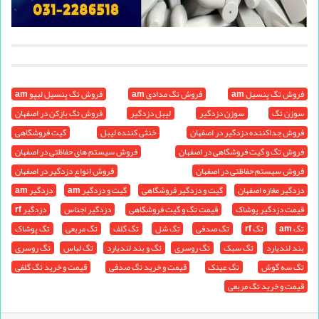
فروش تگ پنسیل am
فروش تگ مدادی am
فروش تگ پنسیل لیپو am
سوزن تگ
سوزن دزدگیر
لیبل دزدگیر
فروش تگ بازکن در اصفهان
فروش جداکننده دزدگیر در اصفهان
خنثی کننده لیبل
گیت فروشگاهی
فروش تگ و گیت فروشگاهی در اصفهان
فروش سیستم های حفاظتی در اصفهان
فروش سیستم حفاظتی در اصفهان
فروش انواع دزدگیر در اصفهان
دزدگیر مغازه اصفهان
گیت و دزدگیر فروشگاهی
گیت و دزدگیر am
دزدگیر am
قیمت دزدگیر پوشاک
قیمت تگ و گیت فروشگاهی
دزدگیر اجناس
دزدگیر rf
تگ am
تگ rf
تگ صدفی
تگ شل
تگ گلف
تگ مربعی
تگ پوشاک
بند لندیارد
تگ سبک
تگ روسری
تگ و بند لندیارد
تگ لباس
تگ روسری
تگ سه گوش
تگ عینک
قیمت و خرید تگ صدفی
قیمت و خرید تگ گلفی
قیمت و خرید تگ مربعی