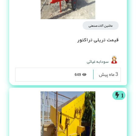
ماشین آلات صنعتی
قیمت تریلی تراکتور
سودابه غیاثی
3 ماه پیش
649
1