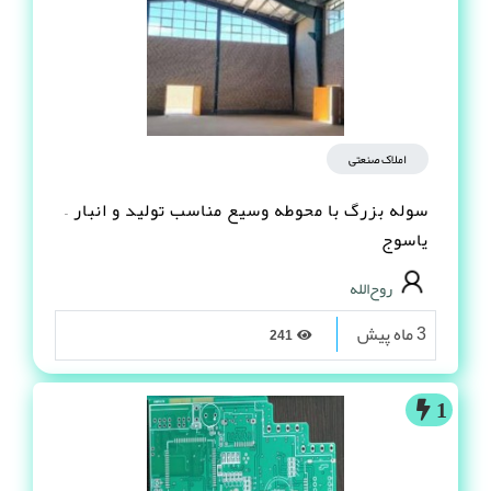
املاک صنعتی
سوله بزرگ با محوطه وسیع مناسب تولید و انبار –
یاسوج
روح‌الله
3 ماه پیش
241
1