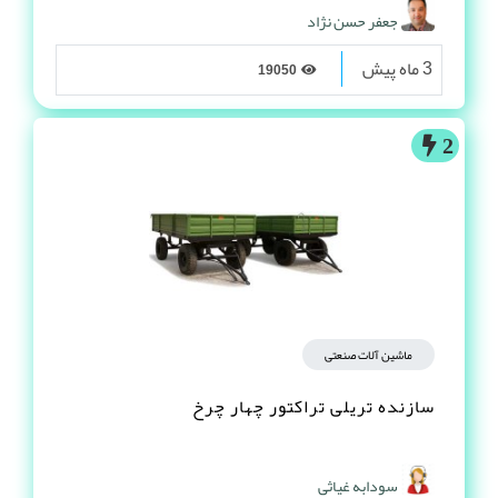
جعفر حسن نژاد
3 ماه پیش
19050
2
ماشین آلات صنعتی
سازنده تریلی تراکتور چهار چرخ
سودابه غیاثی