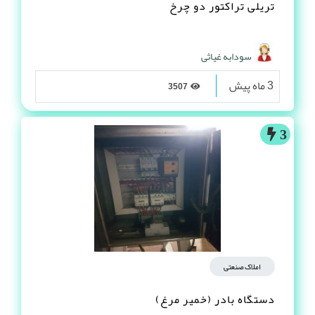
تریلی تراکتور دو چرخ
سودابه غیاثی
3 ماه پیش
3507
3
املاک صنعتی
دستگاه بادر (خمیر مرغ)