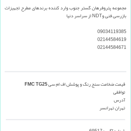
مجموعه پتروفرهان گستر جنوب وارد کننده برندهای مطرح تجهیزات
بازرسی فنی وNDT از سراسر دنیا
09034119385
02144584619
02144584671
قیمت ضخامت سنج رنگ و پوشش اف ام سی FMC TG25
توافقی
آدرس
تهران تهرانسر