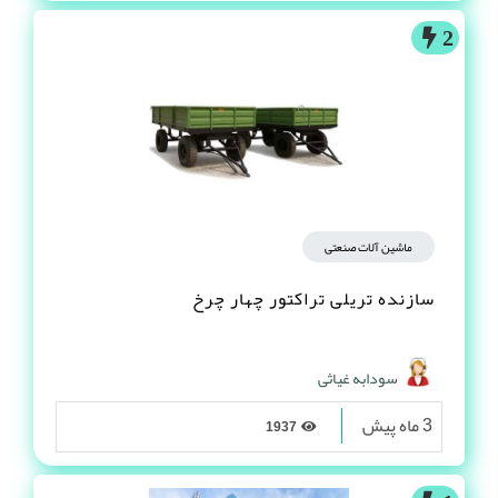
2
ماشین آلات صنعتی
سازنده تریلی تراکتور چهار چرخ
سودابه غیاثی
3 ماه پیش
1937