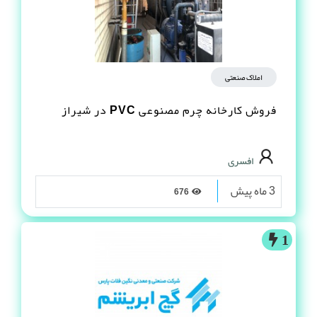
املاک صنعتی
فروش کارخانه چرم مصنوعى PVC در شیراز
افسری
3 ماه پیش
676
1