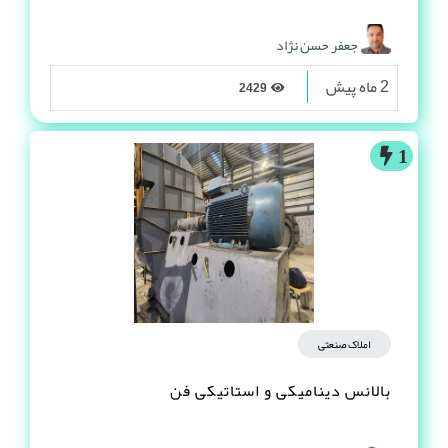
جعفر حسن نژاد
2 ماه پیش
2429
1
املاک صنعتی
بالانس دینامیکی و استاتیکی فن