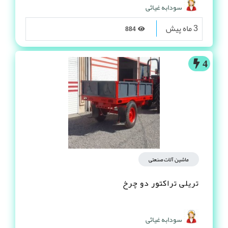
سودابه غیاثی
3 ماه پیش
884
4
ماشین آلات صنعتی
تریلی تراکتور دو چرخ
سودابه غیاثی