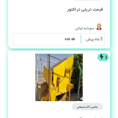
قیمت تریلی تراکتور
سودابه غیاثی
3 ماه پیش
646
1
ماشین آلات صنعتی