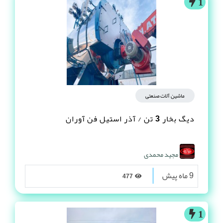
1
ماشین آلات صنعتی
دیگ بخار 3 تن / آذر استیل فن آوران
مجید محمدی
9 ماه پیش
477
1