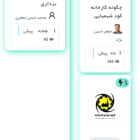
برداری
چگونه کارخانه
کود شیمیایی
محمد حسن جعفری
تاسیس کنم ؟
1 هفته پیش
جعفر حسن
نژاد
42
1 ماه پیش
192
5