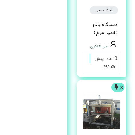
املاک صنعتی
دستگاه بادر
(خمیر مرغ)
علی شاکری
3 ماه پیش
350
3