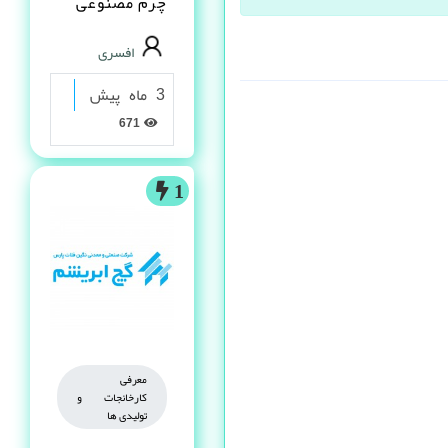
چرم مصنوعى
PVC در شیراز
افسری
3 ماه پیش
671
1
معرفی
کارخانجات و
تولیدی ها