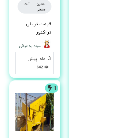
ماشین آلات
صنعتی
قیمت تریلی
تراکتور
سودابه غیاثی
3 ماه پیش
642
1