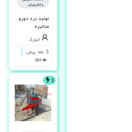
و الکترونیکی
تولید برد دورو
متالیزه
البورگ
3 ماه پیش
207
1