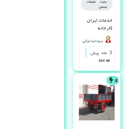
سایت تبلیغات
صنعتی
خدمات ایران
کارخانه
سودابه غیاثی
3 ماه پیش
880
4