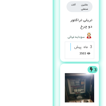
ماشین آلات
صنعتی
تریلی تراکتور
دو چرخ
سودابه غیاثی
3 ماه پیش
3503
3