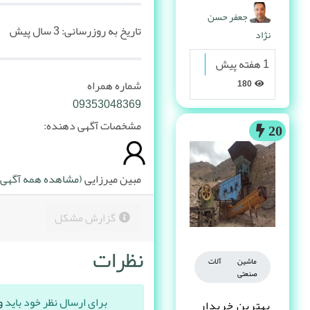
پیدا می کنه
جعفر حسن
تاریخ به روزرسانی:
3 سال پیش
نژاد
1 هفته پیش
شماره همراه
180
09353048369
مشخصات آگهی دهنده:
20
مبین میرزایی
(مشاهده همه آگهی ه
گزارش مشکل
نظرات
ماشین آلات
صنعتی
برای ارسال نظر خود باید
و
بهترین خریدار