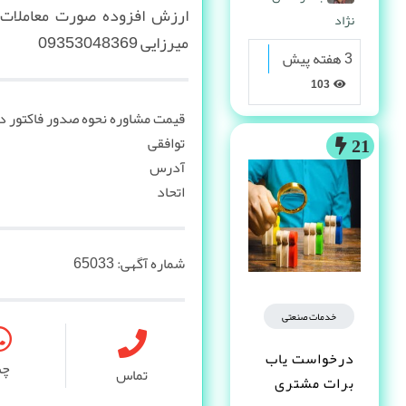
ارزش افزوده صورت معاملات 
نژاد
میرزایی 09353048369
3 هفته پیش
103
قیمت مشاوره نحوه صدور فاکتور د
توافقی
21
آدرس
اتحاد
شماره آگهی:
65033
خدمات صنعتی
درخواست یاب
چ
تماس
برات مشتری