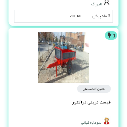
البورگ
3 ماه پیش
201
1
ماشین آلات صنعتی
قیمت تریلی تراکتور
سودابه غیاثی