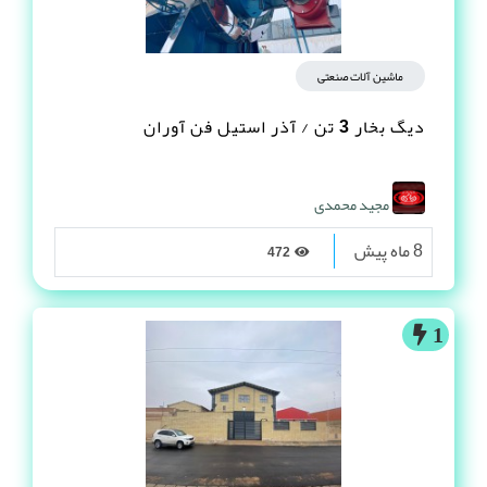
ماشین آلات صنعتی
دیگ بخار 3 تن / آذر استیل فن آوران
مجید محمدی
8 ماه پیش
472
1