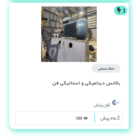
1
املاک صنعتی
بالانس دینامیکی و استاتیکی فن
آوان پایش
2 ماه پیش
188