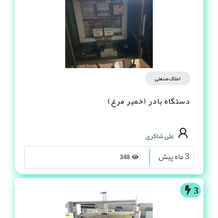
املاک صنعتی
دستگاه بادر (خمیر مرغ)
علی شاکری
3 ماه پیش
348
3