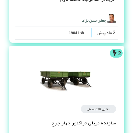
جعفر حسن نژاد
2 ماه پیش
19041
2
ماشین آلات صنعتی
سازنده تریلی تراکتور چهار چرخ