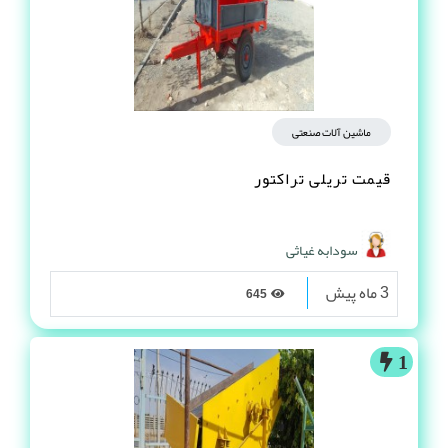
ماشین آلات صنعتی
قیمت تریلی تراکتور
سودابه غیاثی
3 ماه پیش
645
1