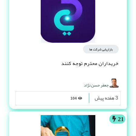
بازاریابی شرکت ها
خریداران محترم توجه کنند
جعفر حسن نژاد
3 هفته پیش
104
21