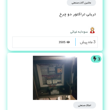
ماشین آلات صنعتی
تریلی تراکتور دو چرخ
سودابه غیاثی
3 ماه پیش
3505
3
املاک صنعتی