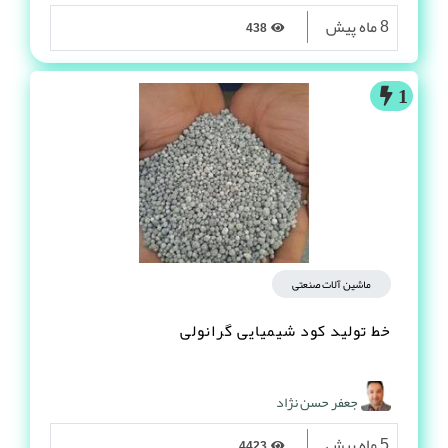
8 ماه پیش
438
1
ماشین آلات صنعتی
خط تولید کود شیمیایی گرانولی
جعفر حسن نژاد
5 ماه پیش
4423