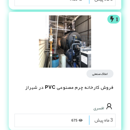
1
املاک صنعتی
فروش کارخانه چرم مصنوعى PVC در شیراز
افسری
3 ماه پیش
675