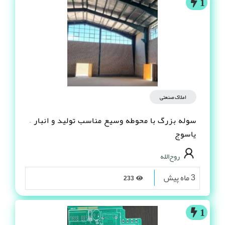
1
املاک صنعتی
سوله بزرگ با محوطه وسیع مناسب تولید و انبار –
یاسوج
روح‌الله
3 ماه پیش
233
1