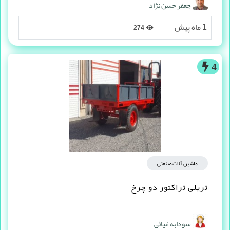
جعفر حسن نژاد
1 ماه پیش
274
4
ماشین آلات صنعتی
تریلی تراکتور دو چرخ
سودابه غیاثی