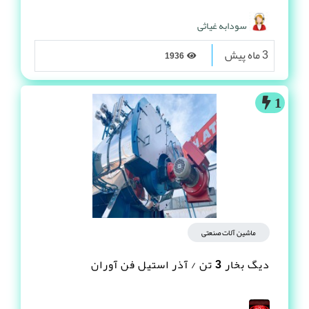
سودابه غیاثی
3 ماه پیش
1936
1
ماشین آلات صنعتی
دیگ بخار 3 تن / آذر استیل فن آوران