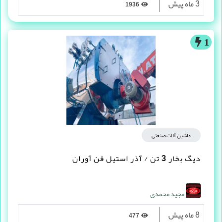
3 ماه پیش
1936
1
ماشین آلات صنعتی
دیگ بخار 3 تن / آذر استیل فن آوران
مجید محمدی
8 ماه پیش
477