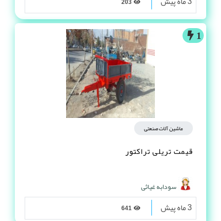
3 ماه پیش
203
1
ماشین آلات صنعتی
قیمت تریلی تراکتور
سودابه غیاثی
3 ماه پیش
641