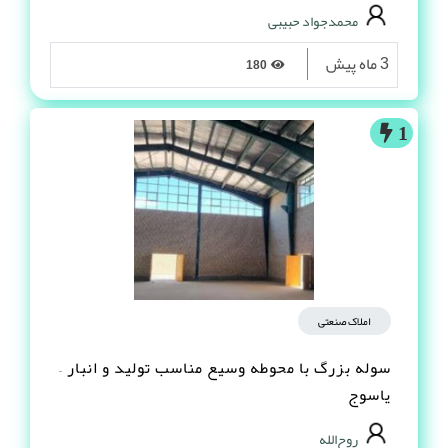
محمدجواد حبیبی
3 ماه پیش
180
1
املاک صنعتی
سوله بزرگ با محوطه وسیع مناسب تولید و انبار –
یاسوج
روح‌الله