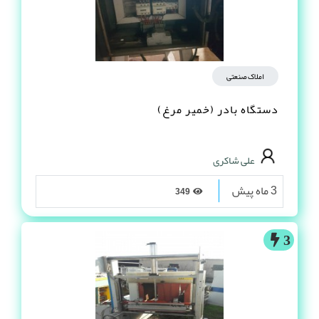
املاک صنعتی
دستگاه بادر (خمیر مرغ)
علی شاکری
3 ماه پیش
349
3