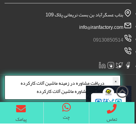
بناب عسگرآباد بن بست نریمانی پلاک 109
info@iranfactory.com
09130850514
×
دریافت مشاوره در زمینه ماشین آلات کارکرده
مشاوره ماشین آلات کارکرده
چت
تماس
پیامک