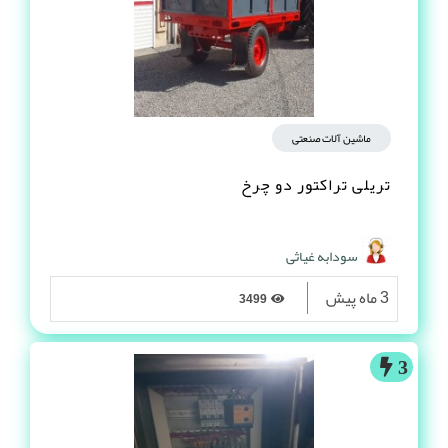
ماشین آلات صنعتی
تریلی تراکتور دو چرخ
سودابه غیاثی
3 ماه پیش
3499
3