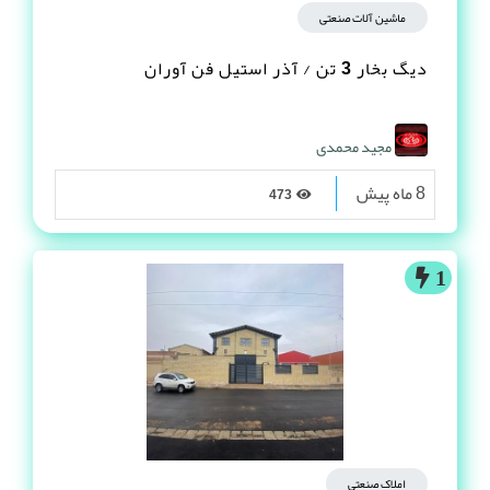
ماشین آلات صنعتی
دیگ بخار 3 تن / آذر استیل فن آوران
مجید محمدی
8 ماه پیش
473
1
املاک صنعتی