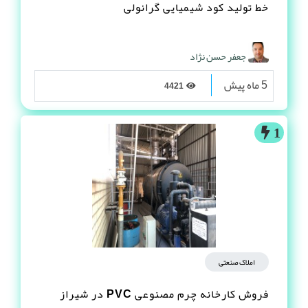
خط تولید کود شیمیایی گرانولی
جعفر حسن نژاد
5 ماه پیش
4421
1
املاک صنعتی
فروش کارخانه چرم مصنوعى PVC در شیراز