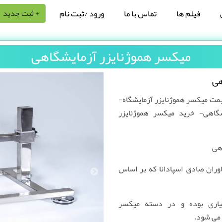
فیلم ها
تماس با ما
ورود /ثبت نام
+ ثبت جدید
میکسر هموژنایزر آزمایشگاهی
هی
مت میکسر هموژنایزر آزمایشگاه-
گاهی- خرید میکسر هموژنایزر
هی
وران صادق اسپادانا که بر اساس
شیاری بوده و در دسته میکسر
 می شود.