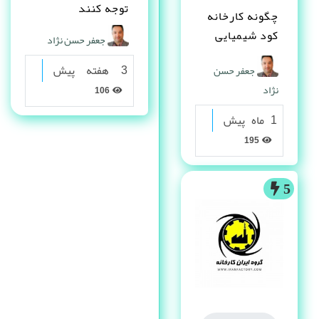
توجه کنند
چگونه کارخانه
کود شیمیایی
جعفر حسن نژاد
تاسیس کنم ؟
3 هفته پیش
جعفر حسن
نژاد
106
1 ماه پیش
195
5