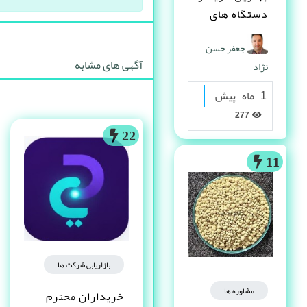
دستگاه های
دست دوم
جعفر حسن
صنعتی کیست ؟
آگهی های مشابه
نژاد
1 ماه پیش
277
22
11
بازاریابی شرکت ها
مشاوره ها
خریداران محترم