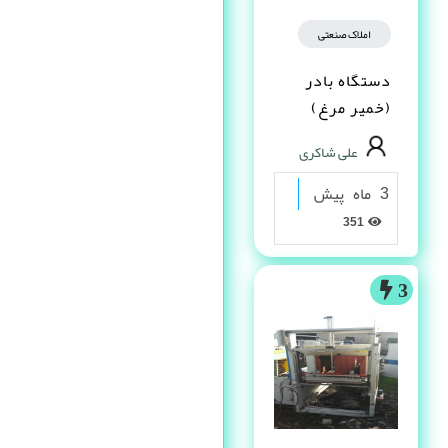
املاک صنعتی
دستگاه بادر
(خمیر مرغ)
علی شاکری
3 ماه پیش
351
3