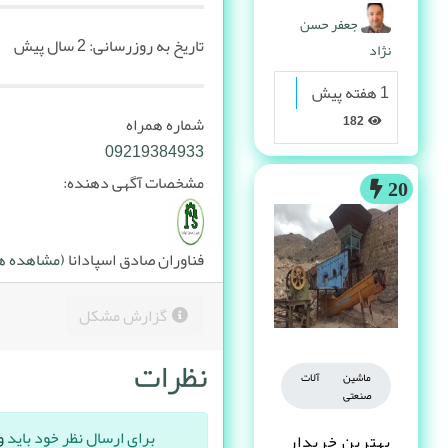
پیدا می کنه
جعفر حسن
تاریخ به روزرسانی:
2 سال پیش
نژاد
1 هفته پیش
شماره همراه
182
09219384933
مشخصات آگهی دهنده:
20
فناوران صادق اسپادانا
(مشاهده هم
گزارش مشکل
نظرات
ماشین آلات
صنعتی
برای ارسال نظر خود باید
و
بهترین خریدار