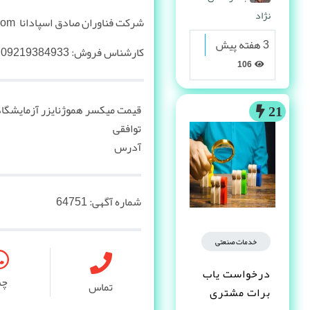
نژاد
شرکت فناوران صادق اسپادانا https://www.fansadco.com
3 هفته پیش
کارشناس فروش: 09219384933
106
قیمت میکسر هموژنایزر آزمایشگا
21
توافقی
آدرس
شماره آگهی:
64751
خدمات صنعتی
درخواست یاب
چ
تماس
برات مشتری