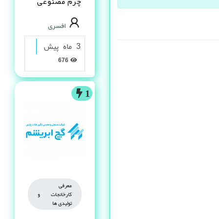
چرم مصنوعى
PVC در شیراز
افسری
3 ماه پیش
676
1
معرفی
کارخانجات و
تولیدی ها