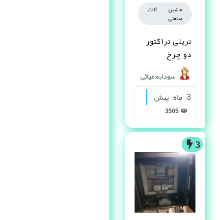
ماشین آلات
صنعتی
تریلی تراکتور
دو چرخ
سودابه غیاثی
3 ماه پیش
3505
3