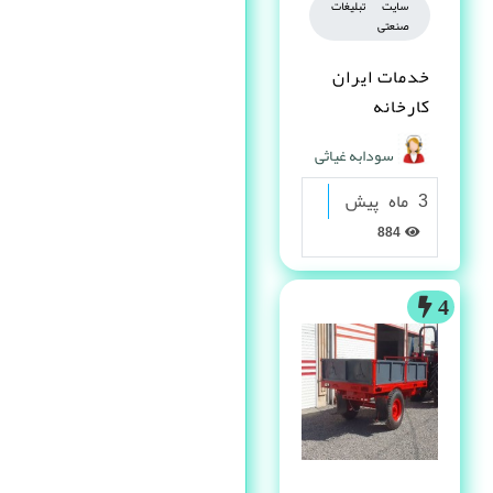
سایت تبلیغات
صنعتی
خدمات ایران
کارخانه
سودابه غیاثی
3 ماه پیش
884
4