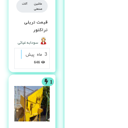
ماشین آلات
صنعتی
قیمت تریلی
تراکتور
سودابه غیاثی
3 ماه پیش
646
1