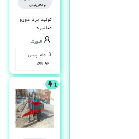
و الکترونیکی
تولید برد دورو
متالیزه
البورگ
3 ماه پیش
208
1