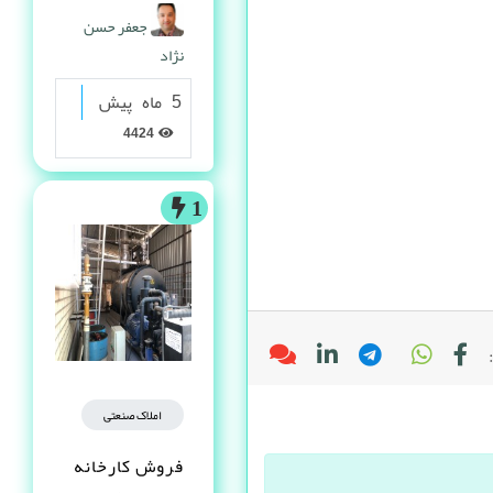
گرانولی
جعفر حسن
نژاد
5 ماه پیش
4424
1
املاک صنعتی
فروش کارخانه