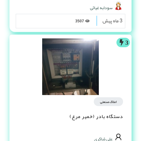
سودابه غیاثی
3 ماه پیش
3507
3
املاک صنعتی
دستگاه بادر (خمیر مرغ)
علی شاکری