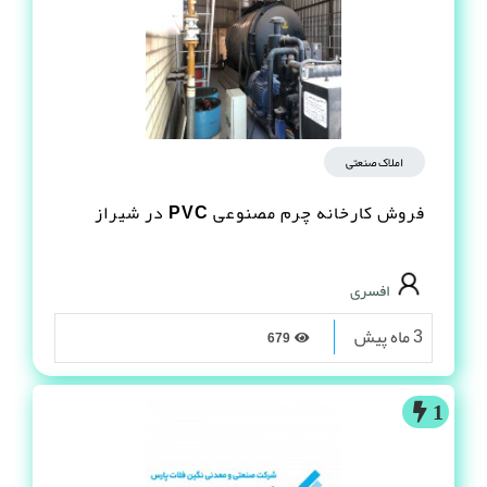
املاک صنعتی
فروش کارخانه چرم مصنوعى PVC در شیراز
افسری
3 ماه پیش
679
1