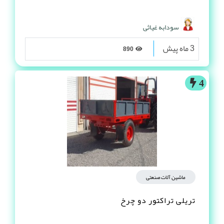
سودابه غیاثی
3 ماه پیش
890
4
ماشین آلات صنعتی
تریلی تراکتور دو چرخ