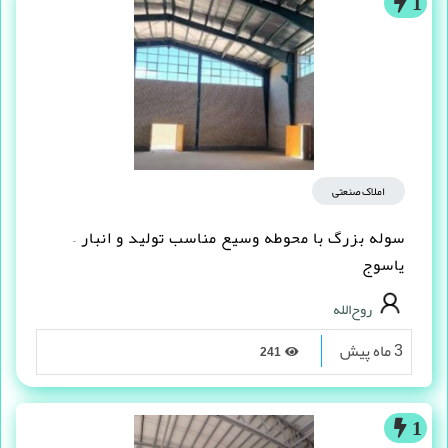
1
املاک صنعتی
سوله بزرگ با محوطه وسیع مناسب تولید و انبار –
یاسوج
روح‌الله
3 ماه پیش
241
1