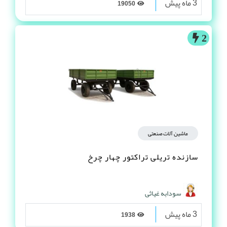
3 ماه پیش
19050
2
ماشین آلات صنعتی
سازنده تریلی تراکتور چهار چرخ
سودابه غیاثی
3 ماه پیش
1938