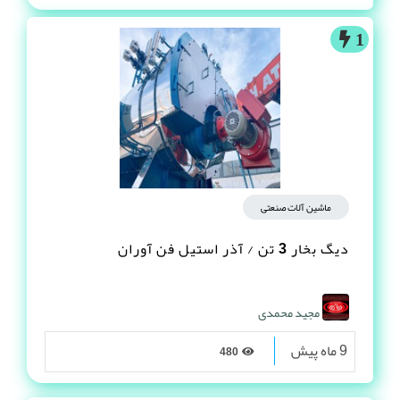
1
ماشین آلات صنعتی
دیگ بخار 3 تن / آذر استیل فن آوران
مجید محمدی
9 ماه پیش
480