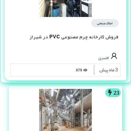
املاک صنعتی
فروش کارخانه چرم مصنوعى PVC در شیراز
افسری
3 ماه پیش
679
23