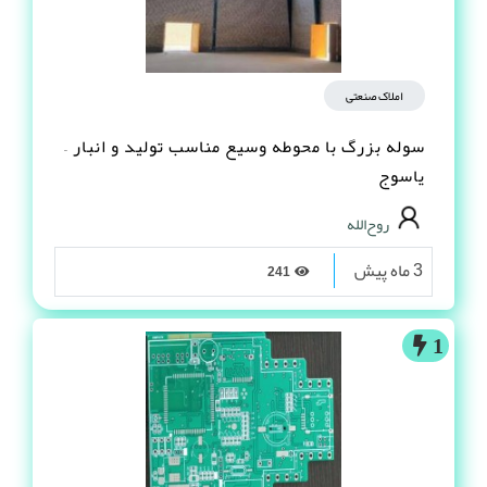
املاک صنعتی
سوله بزرگ با محوطه وسیع مناسب تولید و انبار –
یاسوج
روح‌الله
3 ماه پیش
241
1