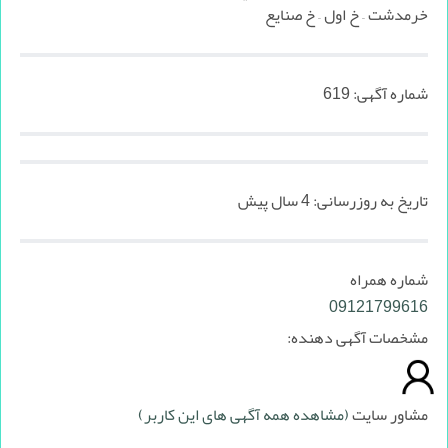
خرمدشت – خ اول – خ صنايع
شماره آگهی:
619
تاریخ به روزرسانی:
4 سال پیش
شماره همراه
09121799616
مشخصات آگهی دهنده:
مشاور سایت
(مشاهده همه آگهی های این کاربر)