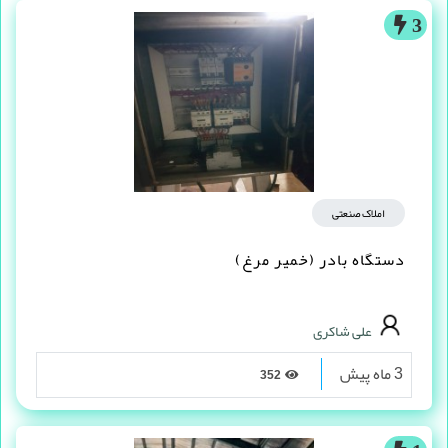
3
املاک صنعتی
دستگاه بادر (خمیر مرغ)
علی شاکری
3 ماه پیش
352