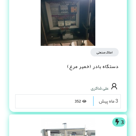
املاک صنعتی
دستگاه بادر (خمیر مرغ)
علی شاکری
3 ماه پیش
352
3