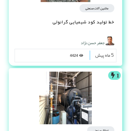
ماشین آلات صنعتی
خط تولید کود شیمیایی گرانولی
جعفر حسن نژاد
5 ماه پیش
4424
1
املاک صنعتی