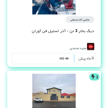
ماشین آلات صنعتی
دیگ بخار 3 تن / آذر استیل فن آوران
مجید محمدی
9 ماه پیش
480
1