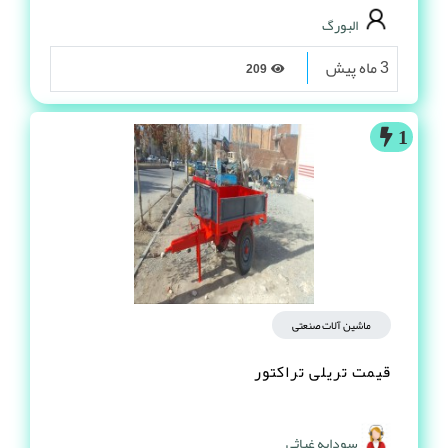
البورگ
3 ماه پیش
209
1
ماشین آلات صنعتی
قیمت تریلی تراکتور
سودابه غیاثی