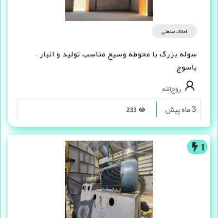
املاک صنعتی
سوله بزرگ با محوطه وسیع مناسب تولید و انبار –
یاسوج
روح‌الله
3 ماه پیش
233
1