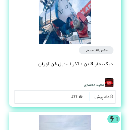
ماشین آلات صنعتی
دیگ بخار 3 تن / آذر استیل فن آوران
مجید محمدی
8 ماه پیش
477
1