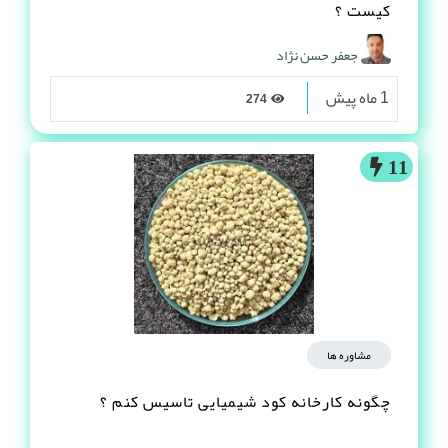
کیست ؟
جعفر حسن نژاد
1 ماه پیش
274
11
مشاوره ها
چگونه کارخانه کود شیمیایی تاسیس کنم ؟