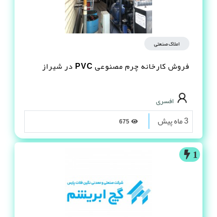
املاک صنعتی
فروش کارخانه چرم مصنوعى PVC در شیراز
افسری
3 ماه پیش
675
1