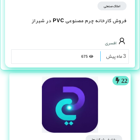
املاک صنعتی
فروش کارخانه چرم مصنوعى PVC در شیراز
افسری
3 ماه پیش
675
22
بازاریابی شرکت ها