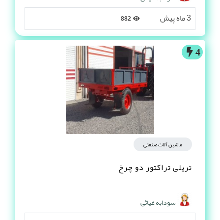
3 ماه پیش
882
4
ماشین آلات صنعتی
تریلی تراکتور دو چرخ
سودابه غیاثی