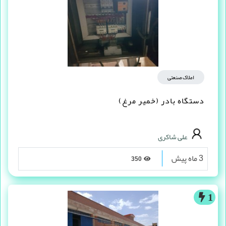
املاک صنعتی
دستگاه بادر (خمیر مرغ)
علی شاکری
3 ماه پیش
350
1