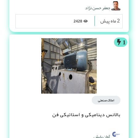
جعفر حسن نژاد
2 ماه پیش
2428
1
املاک صنعتی
بالانس دینامیکی و استاتیکی فن
آوان پایش