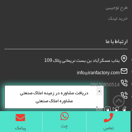
طرح توجیهی
خرید لینک
ارتباط با ما
بناب عسگرآباد بن بست نریمانی پلاک 109
info@iranfactory.com
09130850514
×
دریافت مشاوره در زمینه املاک صنعتی
مشاوره املاک صنعتی
چت
تماس
پیامک