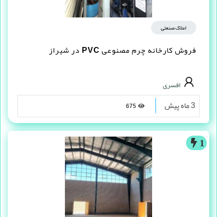
املاک صنعتی
فروش کارخانه چرم مصنوعى PVC در شیراز
افسری
3 ماه پیش
675
1