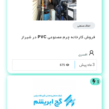
املاک صنعتی
فروش کارخانه چرم مصنوعى PVC در شیراز
افسری
3 ماه پیش
675
1