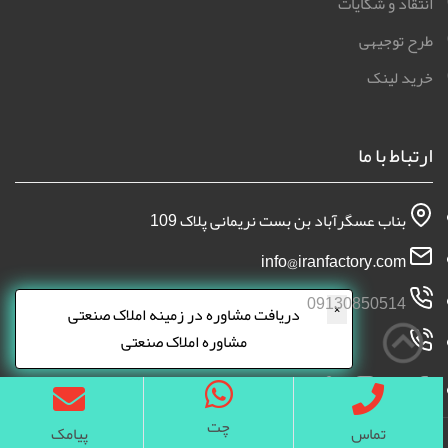
انتقاد و شکایات
طرح توجیهی
خرید لینک
ارتباط با ما
بناب عسگرآباد بن بست نریمانی پلاک 109
info@iranfactory.com
09130850514
×
دریافت مشاوره در زمینه املاک صنعتی
مشاوره املاک صنعتی
چت
تماس
پیامک