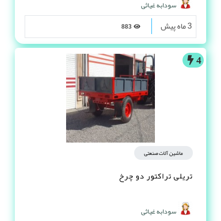
سودابه غیاثی
3 ماه پیش
883
4
ماشین آلات صنعتی
تریلی تراکتور دو چرخ
سودابه غیاثی