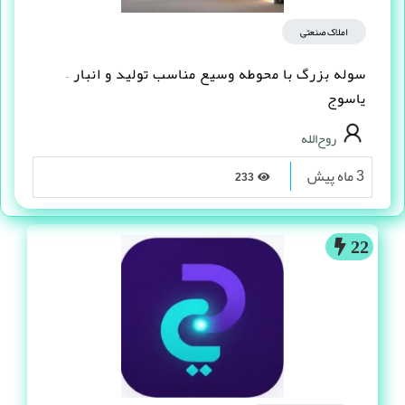
املاک صنعتی
سوله بزرگ با محوطه وسیع مناسب تولید و انبار –
یاسوج
روح‌الله
3 ماه پیش
233
22