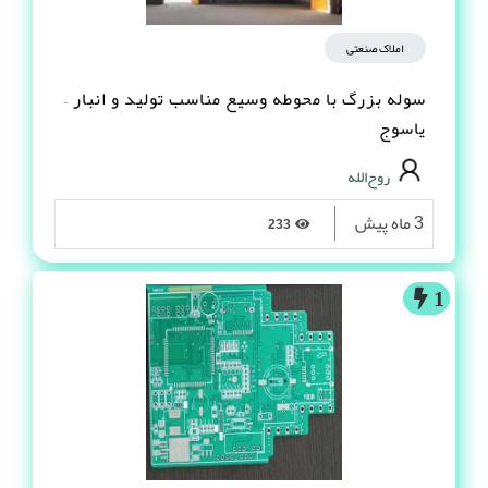
املاک صنعتی
سوله بزرگ با محوطه وسیع مناسب تولید و انبار –
یاسوج
روح‌الله
3 ماه پیش
233
1