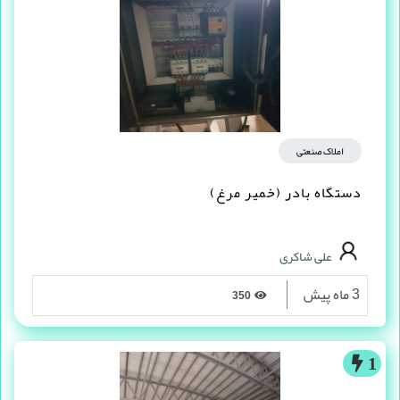
املاک صنعتی
دستگاه بادر (خمیر مرغ)
علی شاکری
3 ماه پیش
350
1