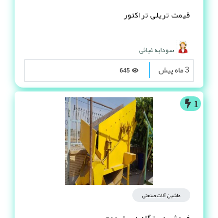
قیمت تریلی تراکتور
سودابه غیاثی
3 ماه پیش
645
1
ماشین آلات صنعتی