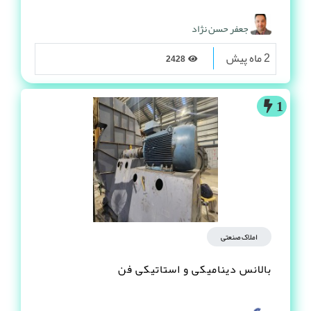
جعفر حسن نژاد
2 ماه پیش
2428
1
املاک صنعتی
بالانس دینامیکی و استاتیکی فن