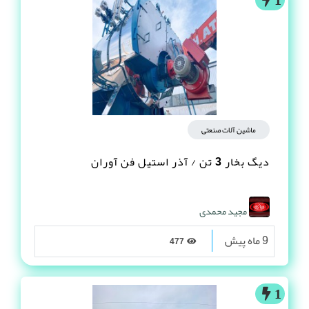
ماشین آلات صنعتی
دیگ بخار 3 تن / آذر استیل فن آوران
مجید محمدی
9 ماه پیش
477
1