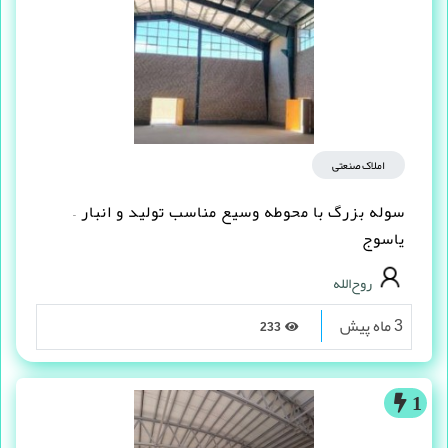
املاک صنعتی
سوله بزرگ با محوطه وسیع مناسب تولید و انبار –
یاسوج
روح‌الله
3 ماه پیش
233
1