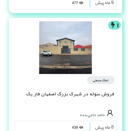
9 ماه پیش
477
1
املاک صنعتی
فروش سوله در شهرک بزرگ اصفهان فاز یک
حامد حاجي بنده
8 ماه پیش
438