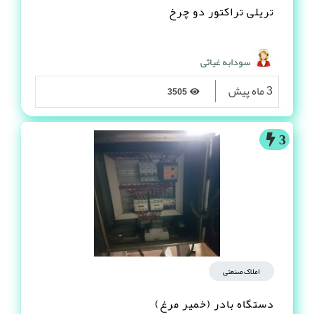
تریلی تراکتور دو چرخ
سودابه غیاثی
3 ماه پیش
3505
3
املاک صنعتی
دستگاه بادر (خمیر مرغ)