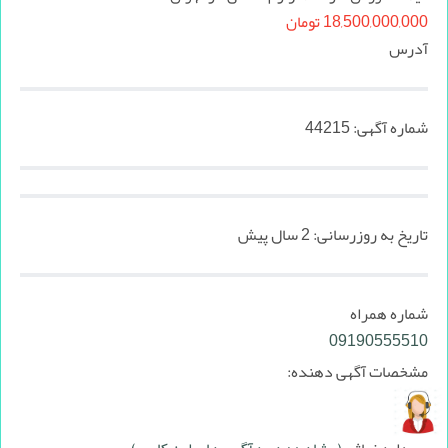
18,500,000,000 تومان
آدرس
شماره آگهی:
44215
تاریخ به روزرسانی:
2 سال پیش
شماره همراه
09190555510
مشخصات آگهی دهنده: