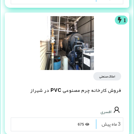
1
املاک صنعتی
فروش کارخانه چرم مصنوعى PVC در شیراز
افسری
3 ماه پیش
675