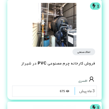
1
املاک صنعتی
فروش کارخانه چرم مصنوعى PVC در شیراز
افسری
3 ماه پیش
675
1