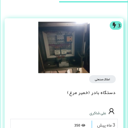
3
املاک صنعتی
دستگاه بادر (خمیر مرغ)
علی شاکری
3 ماه پیش
350