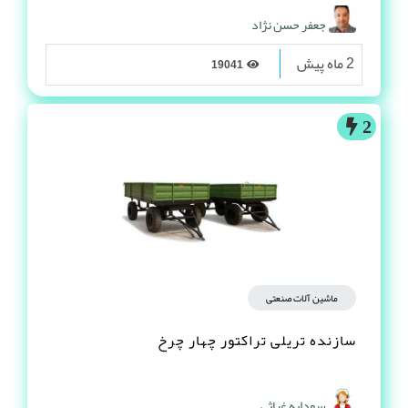
جعفر حسن نژاد
2 ماه پیش
19041
2
ماشین آلات صنعتی
سازنده تریلی تراکتور چهار چرخ
سودابه غیاثی