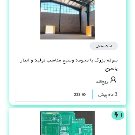
املاک صنعتی
سوله بزرگ با محوطه وسیع مناسب تولید و انبار –
یاسوج
روح‌الله
3 ماه پیش
233
1