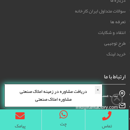
درباره ما
سوالات متداول ایران کارخانه
تعرفه ها
انتقاد و شکایات
طرح توجیهی
خرید لینک
ارتباط با ما
×
دریافت مشاوره در زمینه املاک صنعتی
بناب عسگرآباد بن بست نریمانی پلاک 109
مشاوره املاک صنعتی
info@iranfactory.com
09130850514
چت
تماس
پیامک