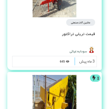
ماشین آلات صنعتی
قیمت تریلی تراکتور
سودابه غیاثی
3 ماه پیش
645
1