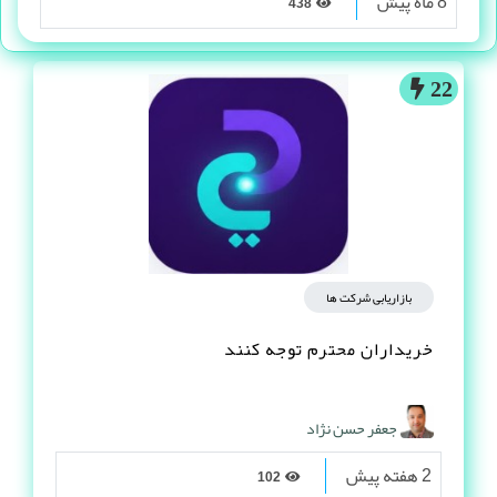
8 ماه پیش
438
22
بازاریابی شرکت ها
خریداران محترم توجه کنند
جعفر حسن نژاد
2 هفته پیش
102