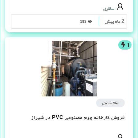
سالاری
2 ماه پیش
193
1
املاک صنعتی
فروش کارخانه چرم مصنوعى PVC در شیراز