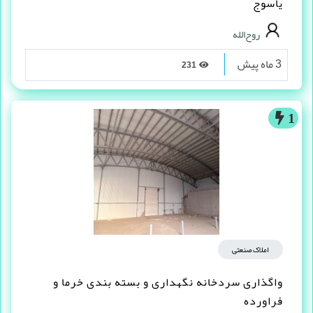
یاسوج
روح‌الله
3 ماه پیش
231
1
املاک صنعتی
واگذاری سردخانه نگهداری و بسته بندی خرما و
فراورده