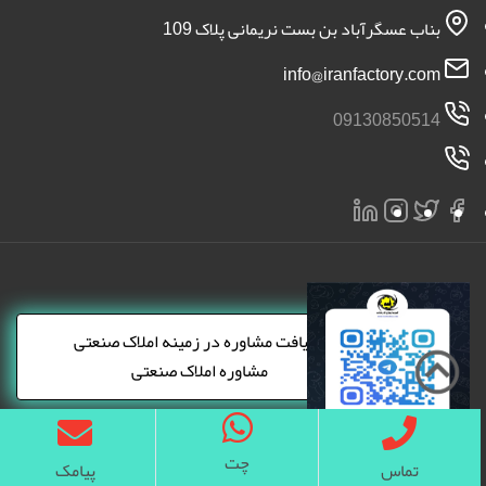
بناب عسگرآباد بن بست نریمانی پلاک 109
info@iranfactory.com
09130850514
×
دریافت مشاوره در زمینه املاک صنعتی
مشاوره املاک صنعتی
چت
تمامی حقوق برای سایت ایران کارخانه محفوظ است 2026 | ایران
تماس
پیامک