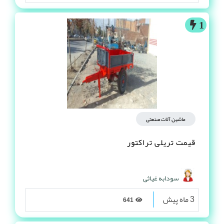
1
ماشین آلات صنعتی
قیمت تریلی تراکتور
سودابه غیاثی
3 ماه پیش
641