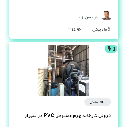
جعفر حسن نژاد
5 ماه پیش
4421
1
املاک صنعتی
فروش کارخانه چرم مصنوعى PVC در شیراز