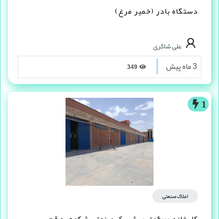
دستگاه بادر (خمیر مرغ)
علی شاکری
3 ماه پیش
349
1
املاک صنعتی