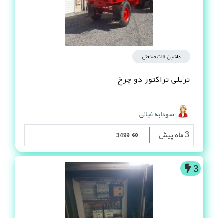
ماشین آلات صنعتی
تریلی تراکتور دو چرخ
سودابه غیاثی
3 ماه پیش
3499
3