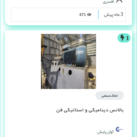
افسری
3 ماه پیش
671
1
املاک صنعتی
بالانس دینامیکی و استاتیکی فن
آوان پایش