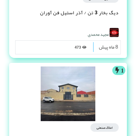
دیگ بخار 3 تن / آذر استیل فن آوران
مجید محمدی
8 ماه پیش
473
1
املاک صنعتی