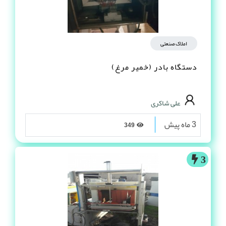
املاک صنعتی
دستگاه بادر (خمیر مرغ)
علی شاکری
3 ماه پیش
349
3