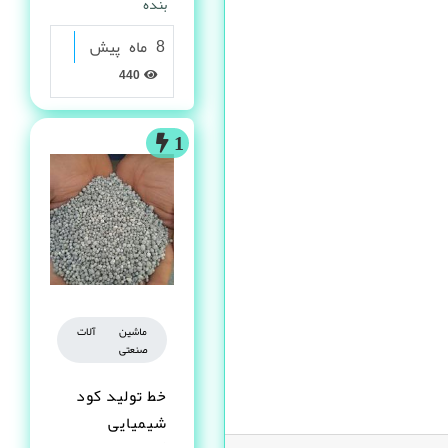
بنده
8 ماه پیش
440
1
ماشین آلات
صنعتی
خط تولید کود
شیمیایی