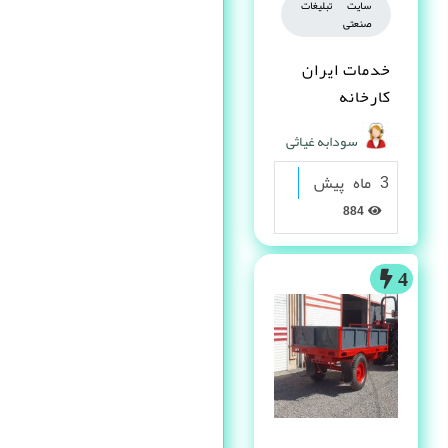
سایت تبلیغات
صنعتی
خدمات ایران
کارخانه
سودابه غیاثی
3 ماه پیش
884
4