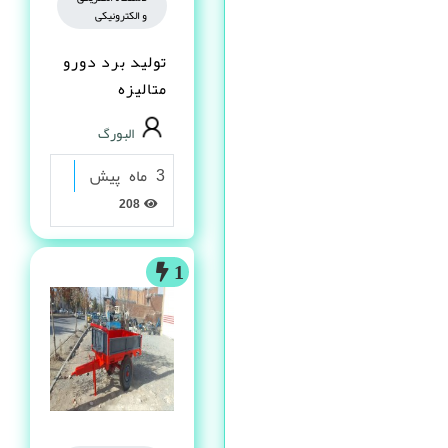
و الکترونیکی
تولید برد دورو
متالیزه
البورگ
3 ماه پیش
208
1