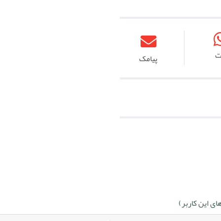
ت
پیامک
ی این کاربر)