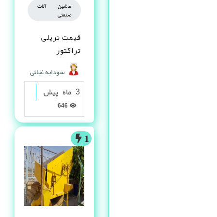
ماشین آلات
صنعتی
قیمت تریلی
تراکتور
سودابه غیاثی
3 ماه پیش
646
1