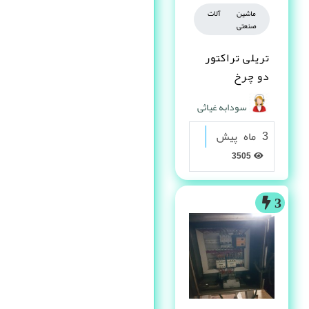
ماشین آلات
صنعتی
تریلی تراکتور
دو چرخ
سودابه غیاثی
3 ماه پیش
3505
3