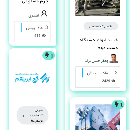
چرم مصنوعى
PVC در شیراز
افسری
3 ماه پیش
ماشین آلات صنعتی
676
خرید انواع دستگاه
دست دوم
1
جعفر حسن نژاد
2 ماه پیش
2429
1
معرفی
کارخانجات و
تولیدی ها