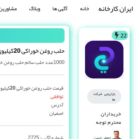
ایران کارخانه
خانه
آگهی ها
وبلاگ
مشاورین
22
حلب روغن خوراکی 20کیلیوی
1000عدد حلب سالم حلب روغن خوراکی 20کیلیوی
قیمت حلب روغن خوراکی 20کیلیوی
بازاریابی شرکت
توافقی
ها
آدرس
اصفهان
خریداران
محترم توجه
کنند
شماره آگهی:
2725
جعفر حسن