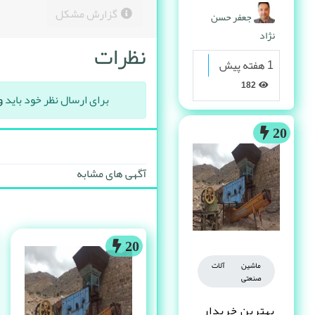
پیدا می کنه
گزارش مشکل
جعفر حسن
نژاد
نظرات
1 هفته پیش
182
برای ارسال نظر خود باید
و
20
آگهی های مشابه
20
ماشین آلات
صنعتی
بهترین خریدار