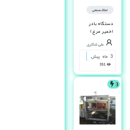
املاک صنعتی
دستگاه بادر
(خمیر مرغ)
علی شاکری
3 ماه پیش
351
3