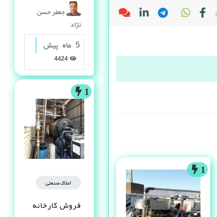
گرانولی
جعفر حسن
نژاد
5 ماه پیش
4424
1
1
املاک صنعتی
فروش کارخانه