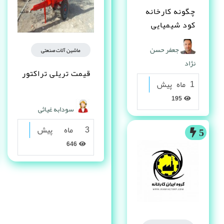
چگونه کارخانه
کود شیمیایی
تاسیس کنم ؟
جعفر حسن
ماشین آلات صنعتی
نژاد
قیمت تریلی تراکتور
1 ماه پیش
195
سودابه غیاثی
3 ماه پیش
5
646