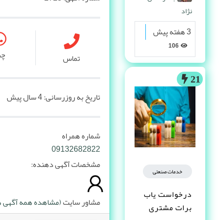
نژاد
3 هفته پیش
106
چ
تماس
21
تاریخ به روزرسانی:
4 سال پیش
شماره همراه
09132682822
مشخصات آگهی دهنده:
خدمات صنعتی
درخواست یاب
مشاور سایت
(مشاهده همه آگهی ها
برات مشتری