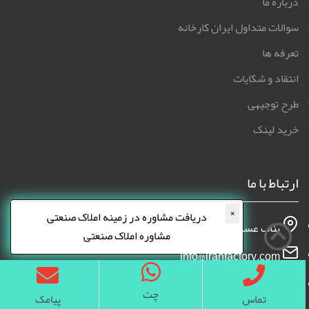
لینک های سریع
درباره ما
سوالات متداول ایران کارخانه
تعرفه ها
انتقاد و شکایات
طرح توجیهی
خرید لینک
×
دریافت مشاوره در زمینه املاک صنعتی
مشاوره املاک صنعتی
ارتباط با ما
چت
بناب عسگرآباد بن بست نریمانی پلاک 109
تماس
پیامک