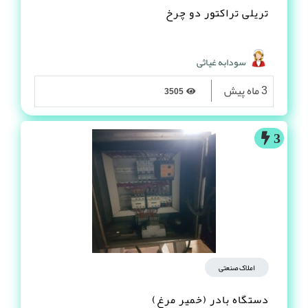
ماشین آلات صنعتی
تریلی تراکتور دو چرخ
سودابه غیاثی
3 ماه پیش
3505
3