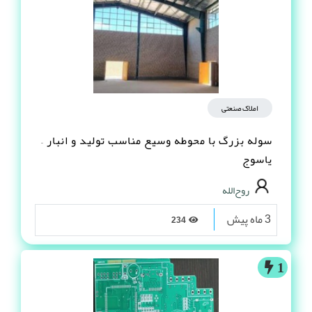
3 ماه پیش
182
1
املاک صنعتی
سوله بزرگ با محوطه وسیع مناسب تولید و انبار –
یاسوج
روح‌الله
3 ماه پیش
234