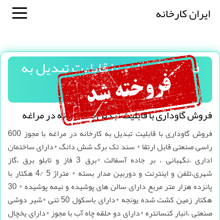
ایران کارخانه
فروش گاوداری با قابلیت تبدیل به
کارخانه در مراغه
فروش گاوداری با قابلیت تبدیل به کارخانه در مراغه
فروش گاوداری با قابلیت تبدیل به کارخانه در مراغه با مجوز 600
راسی صنعتی قابل ارتقا * سند تک برگ شش دانگ *دارای ساختمان
اداری ،نگهبانی ، بر جاده آسفالت *برق 3 فاز و تابلو برق ،گاز
شهری،تلفن و اینترنت و دوربین مدار بسته * متراژ 5 /4 هکتار با
پانزده هزار متر مربع دارای سالن های پوشیده و نیمه پوشیده * 30
هکتار زمین کشت شده یونجه *دارای باسکول 50 تنی *شیر دوشی
صنعتی ،انبار کنسانتره *دارای دو حلقه چاه آب با مجوز *دارای یخچال