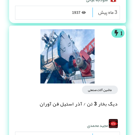
سازنده تریلی تراکتور چهار چرخ
سودابه غیاثی
3 ماه پیش
1937
1
ماشین آلات صنعتی