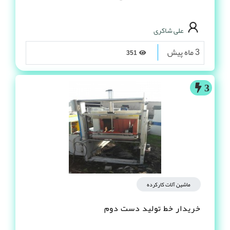
املاک صنعتی
دستگاه بادر (خمیر مرغ)
علی شاکری
3 ماه پیش
351
3