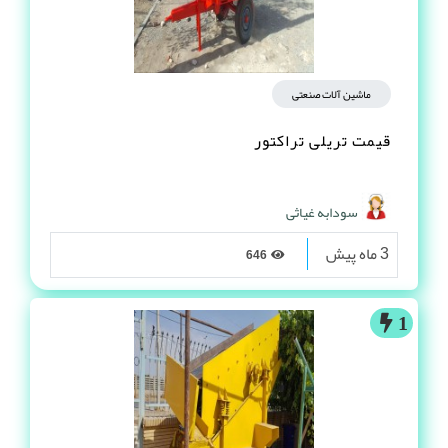
1
ماشین آلات صنعتی
قیمت تریلی تراکتور
سودابه غیاثی
3 ماه پیش
646
1