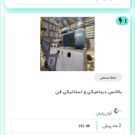
علی شاکری
3 ماه پیش
351
1
املاک صنعتی
بالانس دینامیکی و استاتیکی فن