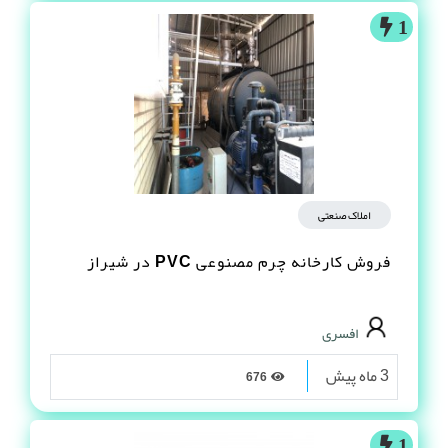
جعفر حسن نژاد
5 ماه پیش
4423
1
املاک صنعتی
فروش کارخانه چرم مصنوعى PVC در شیراز
افسری