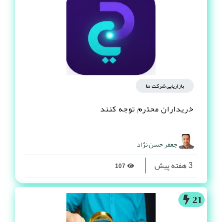
بازاریابی شرکت ها
خریداران محترم توجه کنند
جعفر حسن نژاد
3 هفته پیش
107
21