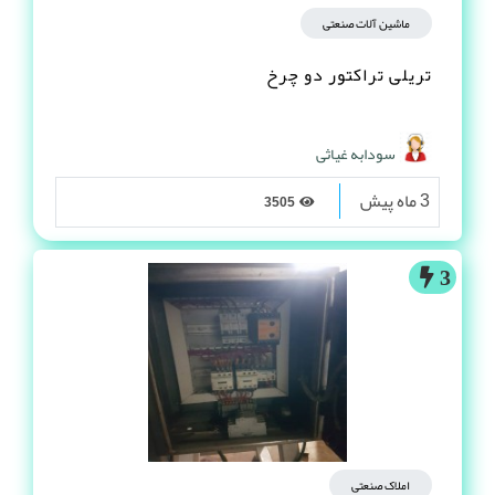
ماشین آلات صنعتی
تریلی تراکتور دو چرخ
سودابه غیاثی
3 ماه پیش
3505
3
املاک صنعتی