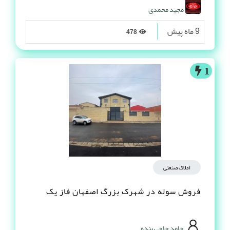
مجید محمدی
9 ماه پیش
478
1
املاک صنعتی
فروش سوله در شهرک بزرگ اصفهان فاز یک
حامد حاجي بنده