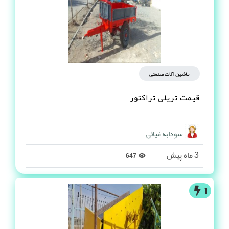
ماشین آلات صنعتی
قیمت تریلی تراکتور
سودابه غیاثی
3 ماه پیش
647
1