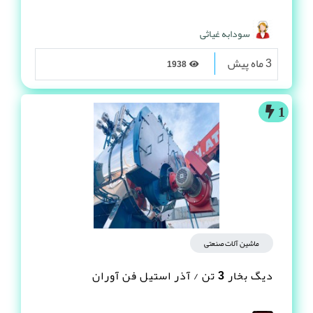
سودابه غیاثی
3 ماه پیش
1938
1
ماشین آلات صنعتی
دیگ بخار 3 تن / آذر استیل فن آوران