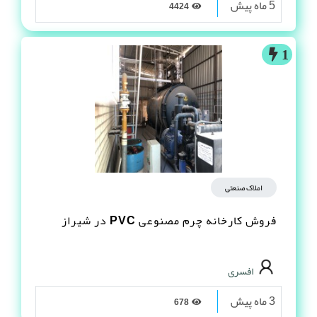
5 ماه پیش
4424
1
املاک صنعتی
فروش کارخانه چرم مصنوعى PVC در شیراز
افسری
3 ماه پیش
678