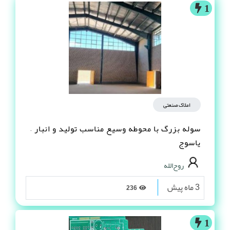
1
املاک صنعتی
سوله بزرگ با محوطه وسیع مناسب تولید و انبار –
یاسوج
روح‌الله
3 ماه پیش
236
1