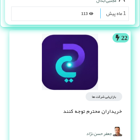
مجتبی ابدال
1 ماه پیش
113
22
بازاریابی شرکت ها
خریداران محترم توجه کنند
جعفر حسن نژاد