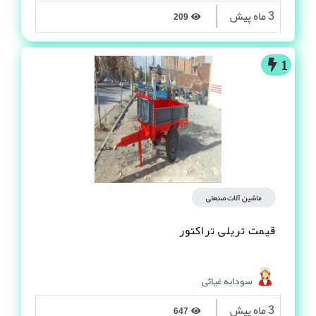
3 ماه پیش
209
1
ماشین آلات صنعتی
قیمت تریلی تراکتور
سودابه غیاثی
3 ماه پیش
647