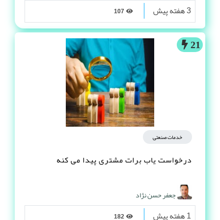
3 هفته پیش
107
21
خدمات صنعتی
درخواست یاب برات مشتری پیدا می کنه
جعفر حسن نژاد
1 هفته پیش
182