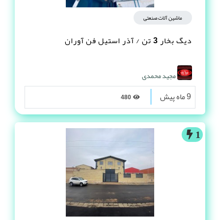
ماشین آلات صنعتی
دیگ بخار 3 تن / آذر استیل فن آوران
مجید محمدی
9 ماه پیش
480
1