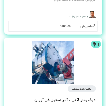
جعفر حسن نژاد
3 ماه پیش
5103
1
ماشین آلات صنعتی
دیگ بخار 3 تن / آذر استیل فن آوران