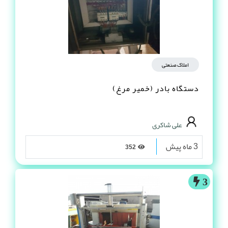
املاک صنعتی
دستگاه بادر (خمیر مرغ)
علی شاکری
3 ماه پیش
352
3