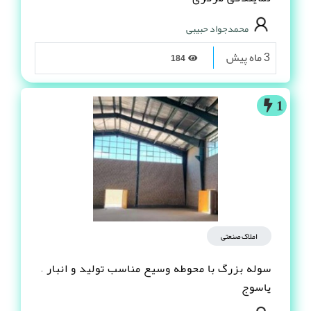
محمدجواد حبیبی
3 ماه پیش
184
1
املاک صنعتی
سوله بزرگ با محوطه وسیع مناسب تولید و انبار –
یاسوج