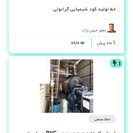
خط تولید کود شیمیایی گرانولی
جعفر حسن نژاد
5 ماه پیش
4424
1
املاک صنعتی
فروش کارخانه چرم مصنوعى PVC در شیراز