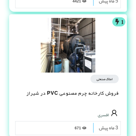
5 ماه پیش
4421
1
املاک صنعتی
فروش کارخانه چرم مصنوعى PVC در شیراز
افسری
3 ماه پیش
671