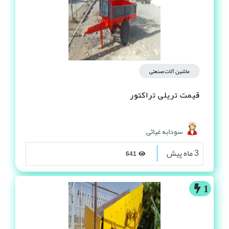
ماشین آلات صنعتی
قیمت تریلی تراکتور
سودابه غیاثی
3 ماه پیش
641
1