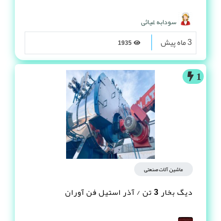
سودابه غیاثی
3 ماه پیش
1935
1
ماشین آلات صنعتی
دیگ بخار 3 تن / آذر استیل فن آوران