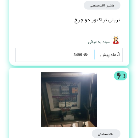
ماشین آلات صنعتی
تریلی تراکتور دو چرخ
سودابه غیاثی
3 ماه پیش
3499
3
املاک صنعتی