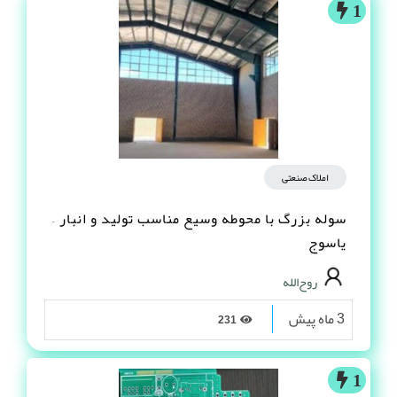
1
املاک صنعتی
سوله بزرگ با محوطه وسیع مناسب تولید و انبار –
یاسوج
روح‌الله
3 ماه پیش
231
1