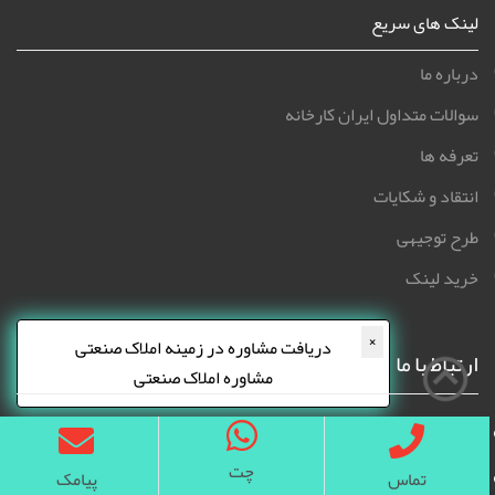
لینک های سریع
درباره ما
سوالات متداول ایران کارخانه
تعرفه ها
انتقاد و شکایات
طرح توجیهی
خرید لینک
×
دریافت مشاوره در زمینه املاک صنعتی
ارتباط با ما
مشاوره املاک صنعتی
بناب عسگرآباد بن بست نریمانی پلاک 109
چت
تماس
پیامک
info@iranfactory.com