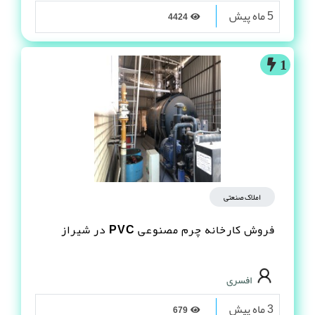
5 ماه پیش
4424
1
املاک صنعتی
فروش کارخانه چرم مصنوعى PVC در شیراز
افسری
3 ماه پیش
679