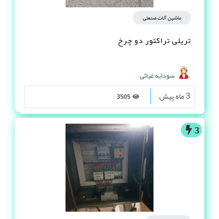
ماشین آلات صنعتی
تریلی تراکتور دو چرخ
سودابه غیاثی
3 ماه پیش
3505
3