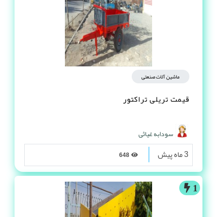
ماشین آلات صنعتی
قیمت تریلی تراکتور
سودابه غیاثی
3 ماه پیش
648
1