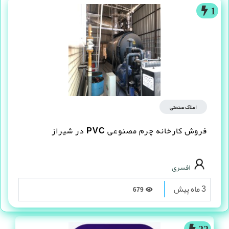
1
املاک صنعتی
فروش کارخانه چرم مصنوعى PVC در شیراز
افسری
3 ماه پیش
679
22