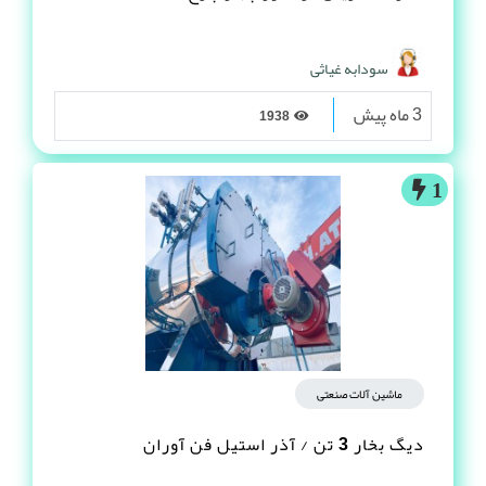
سودابه غیاثی
3 ماه پیش
1938
1
ماشین آلات صنعتی
دیگ بخار 3 تن / آذر استیل فن آوران