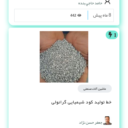
حامد حاجي بنده
8 ماه پیش
442
1
ماشین آلات صنعتی
خط تولید کود شیمیایی گرانولی
جعفر حسن نژاد