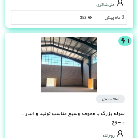
علی شاکری
3 ماه پیش
352
1
املاک صنعتی
سوله بزرگ با محوطه وسیع مناسب تولید و انبار –
یاسوج
روح‌الله