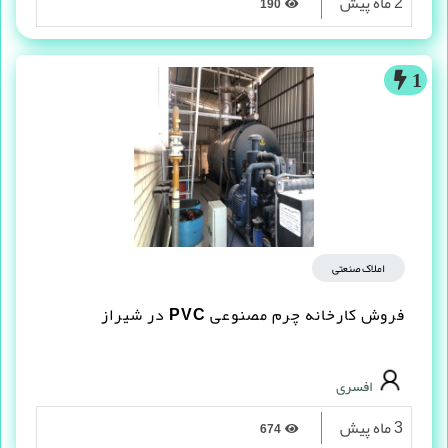
2 ماه پیش
190
1
املاک صنعتی
فروش کارخانه چرم مصنوعى PVC در شیراز
افسری
3 ماه پیش
674