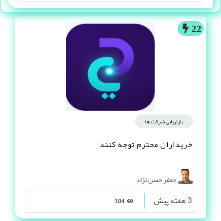
22
بازاریابی شرکت ها
خریداران محترم توجه کنند
جعفر حسن نژاد
3 هفته پیش
104