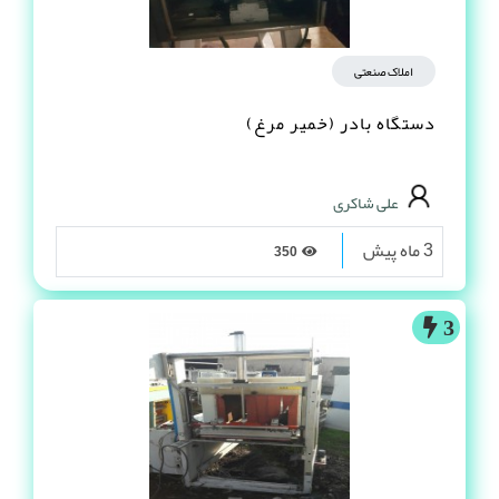
املاک صنعتی
دستگاه بادر (خمیر مرغ)
علی شاکری
3 ماه پیش
350
3