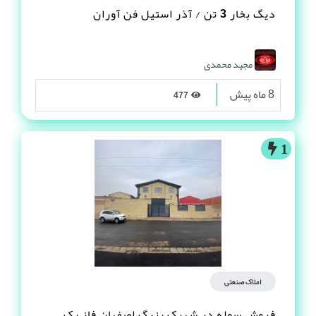
دیگ بخار 3 تن / آذر استیل فن آوران
مجید محمدی
8 ماه پیش
477
1
املاک صنعتی
فروش سوله در شهرک بزرگ اصفهان فاز یک