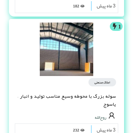
3 ماه پیش
182
1
املاک صنعتی
سوله بزرگ با محوطه وسیع مناسب تولید و انبار –
یاسوج
روح‌الله
3 ماه پیش
232