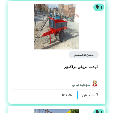
1
ماشین آلات صنعتی
قیمت تریلی تراکتور
سودابه غیاثی
3 ماه پیش
642
1