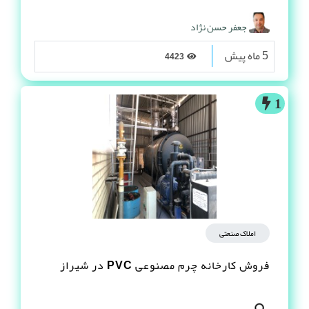
جعفر حسن نژاد
5 ماه پیش
4423
1
املاک صنعتی
فروش کارخانه چرم مصنوعى PVC در شیراز