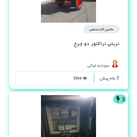
ماشین آلات صنعتی
تریلی تراکتور دو چرخ
سودابه غیاثی
3 ماه پیش
3504
3