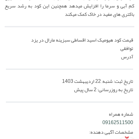
s
l
کم آبی و سرما را افزایش میدهد همچنین این کود به رشد سریع
l
باکتری های مفید در خاک کمک میکند
s
c
r
قیمت کود هیومیک اسید اقساطی سبزینه مارال در یزد
e
توافقی
e
آدرس
n
تاریخ ثبت:
شنبه, 22 اردیبهشت 1403
تاریخ به روزرسانی:
2 سال پیش
شماره همراه
09162511500
مشخصات آگهی دهنده: