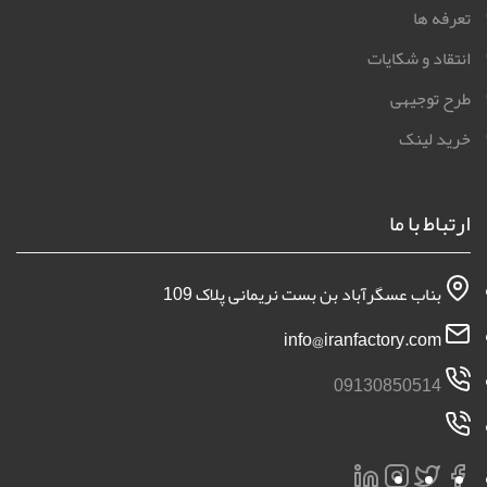
تعرفه ها
انتقاد و شکایات
طرح توجیهی
خرید لینک
ارتباط با ما
بناب عسگرآباد بن بست نریمانی پلاک 109
info@iranfactory.com
09130850514