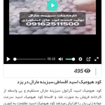
P
l
a
y
00:19
P
M
S
P
E
495
l
u
e
I
n
a
t
t
P
t
کود هیومیک اسید اقساطی سبزینه مارال در یزد
y
e
t
e
i
r
کود هیومیک اسید گرانول سبزینه مارال مستقیم و بی واسطه از
n
f
کارخانه فروش به صورت نقد و اقساط کود هیومیک اسید سرعت
g
u
جوانه زنی بذر را افزایش میدهد کود هیومیک اسید مقاومت به شوری