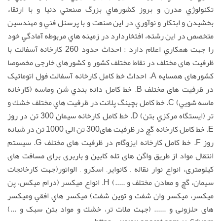
s
l
تكنولوژي مدرن و بروز كشورهاي بزرگ صنعتي دنيا و با ارتقاء
l
بخشيدن و ابتكار و نوآوري در اين صنعت و با پرسنل فني و مهندسين
s
متخصص در اين رشته، افتخاردارد در زمينه هاي مربوطه آمادگي خود
c
را جهت همكاري اعلام دارد : احداث حدود 260 کارخانه آسفالت با
r
ظرفیت های مختلف در نقاط مختلف کشور و کشورهای خارجی مخصوصا
e
کشورهای همسایه A. احداث خط كامل كارخانه آسفالت فول اتوماتیک
e
در ظرفیت های مختلف B. خط كامل دانه بندي شن وماسه (كارخانه
n
ماسه شويي) C. خط كامل بچينگ پلانت در ظرفيت هاي مختلف خشك و
تر (ايستگاه مركزي بتن) D. خط کامل کارخانه سیمان 300 تن در روز
E. خط كامل کارخانه گچ در ظرفیت های300 تن الی 1000 تن در شبانه
روز F. خط كامل کارخانه ایزوگام در ظرفیت های مختلف G. سیستم
انتقال مواد از طریق واگن های تله کابین و باربری برای مسافت های
کیلومتری، انواع نوار نقاله , کانوایر, اسکرو , الواتور(جهت كارخانجات
سيمان، گچ و معادن مختلف و .....) H. انواع ميكسر (درام ميكس، پن
ميكسر، ميكسر وان شفت و توين شفت) ميكسر هاي افقي ومیکسر
های حلزونی و ...... (جهت ملات تر، خشك و مواد بتن سبک و ...)