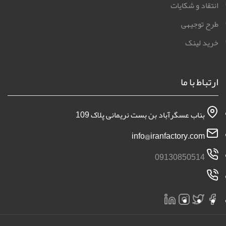
انتقاد و شکایات
طرح توجیهی
خرید لینک
ارتباط با ما
بناب عسگرآباد بن بست نریمانی پلاک 109
info@iranfactory.com
09130850514