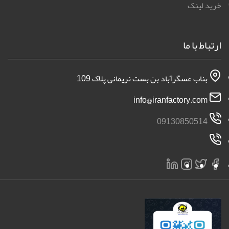
خرید لینک
ارتباط با ما
بناب عسگرآباد بن بست نریمانی پلاک 109
info@iranfactory.com
09130850514