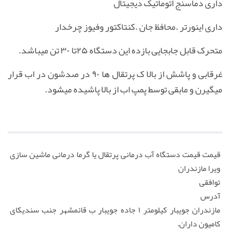
داری دماسنج اتوماتیک دیجیتال
داری اینورتر .محافظ جان .کنتاکتور وفیوز چرخدار
متحرک قابل جابجایی بازده این دستگاه ۲۵تا ۳۰ تن میباشد.
غرقابی و پاشش از بالا ک پرتقال ها ۹۰ در صدشون در اب قرار
میگیرن و مابقی توسط پمپ اب از بالا پاشیده میشود.
قیمت قیمت دستگاه آب درمانی پرتقال یا گرما درمانی ماشین سازی
ویرا مازندران
توافقی
آدرس
مازندران جویبار کیلومتر ۱ جاده جویبار ب قائمشهر جنب سندیکای
کامیون داران.