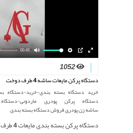
00:45
M
S
P
E
1052
u
e
I
n
t
t
P
t
دستگاه پرکن مایعات ساشه 4 طرف دوخت
e
t
e
i
r
خرید دستگاه بسته بندی-خرید-دستگاه ب
n
f
دستگاه پرکن پودری ماردونی-دستگاه
g
u
ساشه زن پودری فروش دستگاه بسته بندی
s
l
l
دستگاه پرکن بسته بندی مایعات 4 طرف دوخت
s