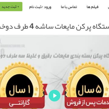
فیلم ها
تماس با ما
ورود /ثبت نام
+ ثبت جدید
گاه پرکن مایعات ساشه 4 طرف دوخت
P
l