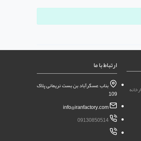
ارتباط با ما
بناب عسگرآباد بن بست نریمانی پلاک
رخانه
109
info@iranfactory.com
09130850514