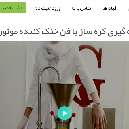
فیلم ها
تماس با ما
ورود /ثبت نام
+ ثبت جدید
یری کره ساز با فن خنک کننده موتورAG-S60
P
l