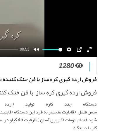
00:53
M
S
P
E
1280
u
e
I
n
t
t
P
t
فروش ارده گیری کره ساز با فن خنک کننده موتور60
e
t
e
i
r
فروش ارده گیری کره ساز با فن خنک کننده مو
n
f
g
u
دستگاه چند کاره تولید (ا
s
l
سس فلفل ) قابلیت منحصر به فرد این دستگاه (قابلیت م
l
شود ) تمام ا
s
کار با دستگاه