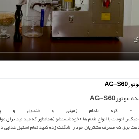
a
y
AG-S
تورAG-S60
رده - کره بادام زمینی و فندوق و پ
یکس اتومات با انواع طعم ها ) خودشستشو (همانطور که میدانید برای موا
تومات (کاربری آسان ) ظرفیت 45 کیلو در ساعت برق کم مصرف مشتریان خود را شگفت زده کنید تما